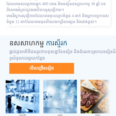
ដែលមានសមត្ថភាពផ្ទុក 400 តោន និងឧស្ម័នឧស្សាហកម្ម 30 ឆ្នាំ បទ
ពិសោធន៍គ្រប់គ្រងផលិតកម្មសុវត្ថិភាព។
មានវិស្វករសុវត្ថិភាពដែលបានចុះឈ្មោះចំនួន 4 នាក់ និងអ្នកបច្ចេកទេស
ចំនួន 12 នាក់ដែលមានមុខតំណែងកម្រិតមធ្យម និងជាន់ខ្ពស់។
ឧសសាហកម្ផ
ការស្ម័រក
ផ្តល់ជូនអតិថិជននូវភាពខុសគ្នានៃឧស្ម័ន និងដំណោះស្រាយឧស្ម័នដ៏
ទូលំទូលាយមួយកន្លែង
មើលច្រើនទៀត
ឧស្សាហកម្មគីមី
ការរសាវរចាវ
ចមនីអាហារ