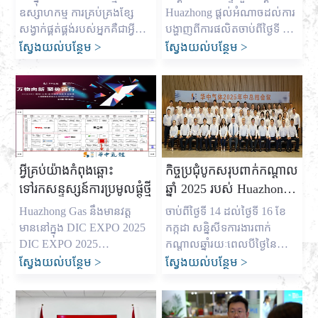
និងការផ្គត់ផ្គង់ហ្គាសដែលអាច
2025
ឧស្សាហកម្ម ការគ្រប់គ្រងខ្សែ
Huazhong ផ្តល់អំណាចដល់ការ
ទុកចិត្តបាន
សង្វាក់ផ្គត់ផ្គង់របស់អ្នកគឺជាអ្វីគ្រប់
បង្ហាញពីការផលិតចាប់ពីថ្ងៃទី 7
យ៉ាង។ ក្នុងនាមជាម្ចាស់រោងចក្រ
ដល់ថ្ងៃទី 9 ខែសីហា ពិព័រណ៍
ស្វែងយល់បន្ថែម
>
ស្វែងយល់បន្ថែម
>
ឧស្ម័នឧស្សាហកម្មធំមួយនៅក្នុង
បច្ចេកវិទ្យាការបង្ហាញអន្តរជាតិ
ប្រទេសចិន ខ្ញុំឈ្មោះ Allen
និងកម្មវិធីបង្ហាញ DIC EXPO
ហើយខ្ញុំបានចំណាយពេលជា
2025 អន្តរជាតិ (សៀងហៃ) ដែល
ច្រើនឆ្នាំជួយអាជីវកម្មនៅទូទាំង
រំពឹងទុកបានបើកយ៉ាងធំនៅសាល
សហរដ្ឋអាមេរិក អឺរ៉ុប និង
E1-E2 នៃមជ្ឈមណ្ឌលពិព័រណ៍
អូស្ត្រាលីឱ្យទទួលបានឧស្ម័ន
អន្តរជាតិថ្មីសៀងហៃ។ ជា
សំខាន់ៗដែលពួកគេត្រូវការ។ ខ្ញុំ
ព្រឹត្តិការណ៍ប្រចាំឆ្នាំសម្រាប់
អ្វីគ្រប់យ៉ាងកំពុងឆ្ពោះ
កិច្ចប្រជុំបូកសរុបពាក់កណ្តាល
យល់ពីសម្ពាធដែលមេដឹកនាំលទ្ធ
ឧស្សាហកម្មបង្ហាញពិភពលោក
ទៅរកសន្ទស្សន៍ការប្រមូលផ្តុំថ្មី
ឆ្នាំ 2025 របស់ Huazhong
កម្មដូចជា Mark Shen […]
ការបង្ហាញនៅឆ្នាំនេះបាននាំមកនូវ
Gas បានបញ្ចប់ដោយ
ការរួមគ្នាឈានមុខគេ […]
Huazhong Gas នឹងមានវត្ត
ចាប់ពីថ្ងៃទី 14 ដល់ថ្ងៃទី 16 ខែ
ជោគជ័យ ដោយបាន
មាននៅក្នុង DIC EXPO 2025
កក្កដា សន្និសីទការងារពាក់
បង្ហាញពីគម្រោងអភិវឌ្ឍន៍ថ្មី...
DIC EXPO 2025
កណ្តាលឆ្នាំរយៈពេលបីថ្ងៃនៃ
International (Shanghai)
Central China Gas ត្រូវបាន
ស្វែងយល់បន្ថែម
>
ស្វែងយល់បន្ថែម
>
Display Technology and
បញ្ចប់ដោយជោគជ័យនៅ
Application Innovation
ទីក្រុងណានជីង។ ក្នុងកិច្ចប្រជុំ
Exhibition នឹងត្រូវបានបើកយ៉ាង
នោះ អ្នកចូលរួមទាំងអស់បាន