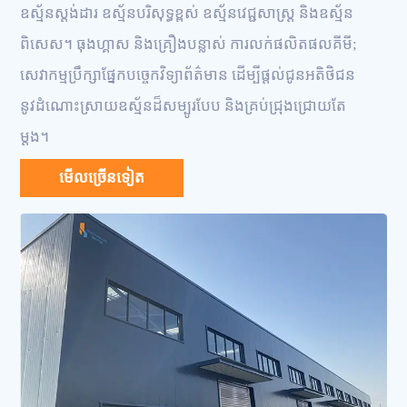
ឧស្ម័នស្តង់ដារ ឧស្ម័នបរិសុទ្ធខ្ពស់ ឧស្ម័នវេជ្ជសាស្រ្ត និងឧស្ម័ន
ពិសេស។ ធុងហ្គាស និងគ្រឿងបន្លាស់ ការលក់ផលិតផលគីមី;
សេវាកម្មប្រឹក្សាផ្នែកបច្ចេកវិទ្យាព័ត៌មាន ដើម្បីផ្តល់ជូនអតិថិជន
នូវដំណោះស្រាយឧស្ម័នដ៏សម្បូរបែប និងគ្រប់ជ្រុងជ្រោយតែ
ម្តង។
មើលច្រើនទៀត