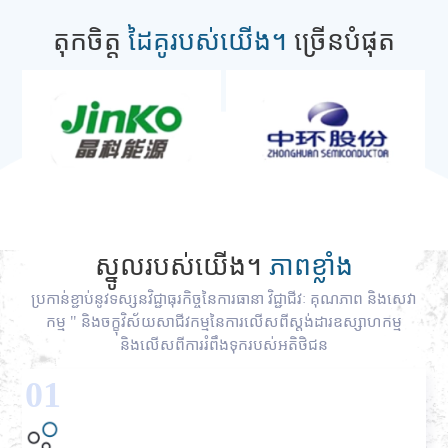
តុកចិត្ដ
ដៃគូរបស់យើង។
ច្រើនបំផុត
ស្នូលរបស់យើង។
ភាពខ្លាំង
ប្រកាន់ខ្ជាប់នូវទស្សនវិជ្ជាធុរកិច្ចនៃការធានា វិជ្ជាជីវៈ គុណភាព និងសេវា
កម្ម " និងចក្ខុវិស័យសាជីវកម្មនៃការលើសពីស្តង់ដារឧស្សាហកម្ម
និងលើសពីការរំពឹងទុករបស់អតិថិជន
01