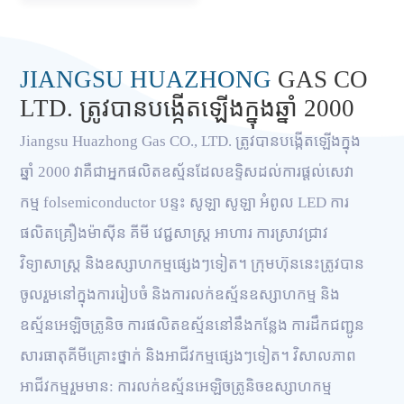
JIANGSU HUAZHONG
GAS CO
LTD. ត្រូវបានបង្កើតឡើងក្នុងឆ្នាំ 2000
Jiangsu Huazhong Gas CO., LTD. ត្រូវបានបង្កើតឡើងក្នុង
ឆ្នាំ 2000 វាគឺជាអ្នកផលិតឧស្ម័នដែលឧទ្ទិសដល់ការផ្តល់សេវា
កម្ម folsemiconductor បន្ទះ សូឡា សូឡា អំពូល LED ការ
ផលិតគ្រឿងម៉ាស៊ីន គីមី វេជ្ជសាស្ត្រ អាហារ ការស្រាវជ្រាវ
វិទ្យាសាស្ត្រ និងឧស្សាហកម្មផ្សេងៗទៀត។ ក្រុមហ៊ុននេះត្រូវបាន
ចូលរួមនៅក្នុងការរៀបចំ និងការលក់ឧស្ម័នឧស្សាហកម្ម និង
ឧស្ម័នអេឡិចត្រូនិច ការផលិតឧស្ម័ននៅនឹងកន្លែង ការដឹកជញ្ជូន
សារធាតុគីមីគ្រោះថ្នាក់ និងអាជីវកម្មផ្សេងៗទៀត។ វិសាលភាព
អាជីវកម្មរួមមាន: ការលក់ឧស្ម័នអេឡិចត្រូនិចឧស្សាហកម្ម