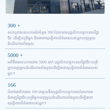
300
+
សហគ្រាសសហករណ៍ចំនួន 300 ដែលមានបុគ្គលិកបច្ចេកទេសវិជ្ជា
ជីវៈ ដើម្បីបម្រើអ្នក និងធានាសុវត្ថិភាពព័ត៌មានរបស់អ្នកពេញមួយ
ដំណើរការទាំងមូល
5000
+
អតិថិជនសហការជាង 5000 នាក់ បុគ្គលិកបច្ចេកទេសវិជ្ជាជីវៈបម្រើ
អ្នកពេញមួយដំណើរការទាំងមូលដើម្បីធានាសុវត្ថិភាពព័ត៌មានរបស់
អ្នក។
166
ប៉ាតង់ផលិតផល 166 ជាមួយនឹងបុគ្គលិកបច្ចេកទេសដែលមាន
ជំនាញវិជ្ជាជីវៈបម្រើអ្នកពេញមួយដំណើរការទាំងមូលដើម្បីធានា
សុវត្ថិភាពព័ត៌មានរបស់អ្នក។