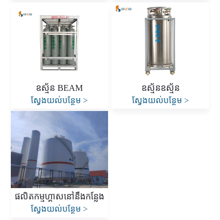
ឧស្ម័ន BEAM
ឧស្ម័នឧស្ម័ន
ស្វែងយល់បន្ថែម
>
ស្វែងយល់បន្ថែម
>
ផលិតកម្មហ្គាសនៅនឹងកន្លែង
ស្វែងយល់បន្ថែម
>