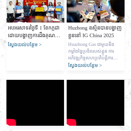
អធិកអធមចាប់ពីថ្ងៃទី 7 ដល់ថ្ងៃទី
ពិនិត្យការងារក្នុងឆមាសទីមួយនៃ
9 ខែសីហា នៅ Halls E1-E3 នៃ
ឆ្នាំនេះយ៉ាងស៊ីជម្រៅ បូកសរុប
មជ្ឈមណ្ឌល Shanghai New
សមិទ្ធិផល និងបទពិសោធន៍ ព្រម
International Expo Center។
ទាំងការប្រឈមមុខនឹងបញ្ហា និង
អបអរសាទរថ្ងៃទី 1 ខែកក្កដា
Huzhong ឧស្ម័នបានបង្ហាញ
Huazhong Gas សូមអញ្ជើញ
បញ្ហាប្រឈម ការដាក់មូលដ្ឋាន
ដោយបង្ហាញការដឹងគុណ
ខ្លួននៅ IG China 2025
សហការី និងដៃគូដោយស្មោះ
គ្រឹះដ៏រឹងមាំ និងធ្វើតារាងផ្លូវ
ចំពោះគណបក្សនិងការខិតខំ
ស្ម័គ្រពីគ្រប់មជ្ឈដ្ឋានមកផ្លាស់ប្តូរ
សម្រាប់ […]
ស្វែងយល់បន្ថែម
>
Huazhong Gas ជាមួយនឹង
[…]
សម្រាប់អនាគត
កម្លាំងច្នៃប្រឌិតរបស់ខ្លួន ការ
អភិវឌ្ឍកិច្ចសហប្រតិបត្តិការ
អន្តរជាតិក្នុងឧស្សាហកម្មឧស្ម័ន
ស្វែងយល់បន្ថែម
>
ចាប់ពីថ្ងៃទី 18 ដល់ថ្ងៃទី 20 ខែ
មិថុនា ឆ្នាំ 2025 ពិព័រណ៍
ឧស្សាហកម្មឧស្ម័នអន្តរជាតិ IG
China 2025 ដែលត្រូវបានរំពឹង
ទុកយ៉ាងខ្ពស់បានបើកសម្ពោធជា
ផ្លូវការនៅមជ្ឈមណ្ឌលសន្និបាត
និងពិព័រណ៍ Hangzhou ។ ក្នុង
នាមជាអ្នកផ្តល់សេវាហ្គាសរួម
បញ្ចូលគ្នាក្នុងស្រុកឈានមុខគេ