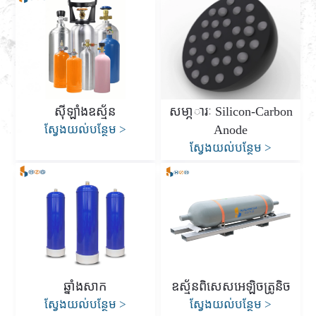
ស៊ីឡាំងឧស្ម័ន
សមា្ភារៈ Silicon-Carbon
ស្វែងយល់បន្ថែម
>
Anode
ស្វែងយល់បន្ថែម
>
ឆ្នាំងសាក
ឧស្ម័នពិសេសអេឡិចត្រូនិច
ស្វែងយល់បន្ថែម
>
ស្វែងយល់បន្ថែម
>