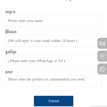
ឈ្មោះ៖
អ៊ីមែល៖
ទូរស័ព្ទ៖
សារ៖