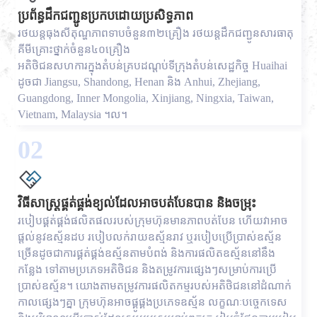
ប្រព័ន្ធដឹកជញ្ជូនប្រកបដោយប្រសិទ្ធភាព
រថយន្ត​ធុង​សីតុណ្ហភាព​ទាប​ចំនួន​៣២​គ្រឿង រថយន្ត​ដឹក​ជញ្ជូន​សារធាតុ​
គីមី​គ្រោះថ្នាក់​ចំនួន​៤០​គ្រឿង​
អតិថិជនសហការក្នុងតំបន់គ្របដណ្តប់ទីក្រុងតំបន់សេដ្ឋកិច្ច Huaihai
ដូចជា Jiangsu, Shandong, Henan និង Anhui, Zhejiang,
Guangdong, Inner Mongolia, Xinjiang, Ningxia, Taiwan,
Vietnam, Malaysia ។ល។
02
វិធីសាស្រ្តផ្គត់ផ្គង់ខ្យល់ដែលអាចបត់បែនបាន និងចម្រុះ
របៀបផ្គត់ផ្គង់ផលិតផលរបស់ក្រុមហ៊ុនមានភាពបត់បែន ហើយវាអាច
ផ្តល់នូវឧស្ម័នដប របៀបលក់រាយឧស្ម័នរាវ ឬរបៀបប្រើប្រាស់ឧស្ម័ន
ច្រើនដូចជាការផ្គត់ផ្គង់ឧស្ម័នតាមបំពង់ និងការផលិតឧស្ម័ននៅនឹង
កន្លែង ទៅតាមប្រភេទអតិថិជន និងតម្រូវការផ្សេងៗសម្រាប់ការប្រើ
ប្រាស់ឧស្ម័ន។ យោងតាមតម្រូវការផលិតកម្មរបស់អតិថិជននៅដំណាក់
កាលផ្សេងៗគ្នា ក្រុមហ៊ុនអាចផ្គូផ្គងប្រភេទឧស្ម័ន លក្ខណៈបច្ចេកទេស