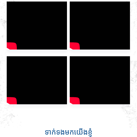
Huazhong Gas ត្រូវបាន
អញ្ជើញឱ្យចូលរួមក្នុងការតាំង
ពិព័រណ៍ដើម្បីពិភាក្សាអំពីអនាគត
នៃឧស្សាហកម្មនេះ […]
ទាក់ទងមកយើងខ្ញុំ