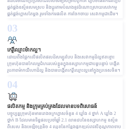
និងបរិមាណប្រើប្រាស់ដែលសមរម្យសម្រាប់ពួកគេ រៀបចំផែនការរបៀប
ផ្គត់ផ្គង់ឧស្ម័នសមស្រប និងប្ដូរតាមបំណងនូវដំណោះស្រាយសេវាកម្ម
ផ្គត់ផ្គង់ហ្គាសតែម្តង រួមទាំងការផលិត ការចែកចាយ សេវាកម្មជាដើម។
03
កេរ្តិ៍ឈ្មោះម៉ាកល្អ។
ដោយពឹងផ្អែកលើផលិតផលដ៏សម្បូរបែប និងសេវាកម្មដ៏ល្អឥតខ្ចោះ
ក្រុមហ៊ុនបានកែលម្អជំហររបស់ខ្លួនក្នុងឧស្សាហកម្មជាបន្តបន្ទាប់ បង្កើត
រូបភាពម៉ាកយីហោដ៏ល្អ និងបានបង្កើតកេរ្តិ៍ឈ្មោះល្អនៅក្នុងប្រទេសចិន។
04
ផលិតកម្ម និងក្រុមគ្រប់គ្រងដែលមានបទពិសោធន៍
បច្ចុប្បន្នក្រុមហ៊ុនមានរោងចក្រហ្គាសចំនួន 4 ឃ្លាំង 4 ថ្នាក់ A ឃ្លាំង 2
ថ្នាក់ B ដែលមានទិន្នផលប្រចាំឆ្នាំ 2.1 លានដបនៃឧស្សាហកម្ម ឧស្ម័ន
ពិសេស និងអេឡិចត្រូនិច 4 ឈុតនៃកន្លែងផ្ទុកខ្យល់រាវសីតុណ្ហភាពទាប