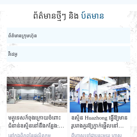
ព័ត៌មានថ្មីៗ និង
ប៍តមាន
ព័ត៌មានក្រុមហ៊ុន
វីដេអូ
មគ្គុទេសក៍ចុងក្រោយចំពោះ
ឧស្ម័ន Huazhong ធ្វើឱ្យមាន
ជំនាន់ឧស្ម័ននៅនឹងកន្លែង:
រូបរាងគួរឱ្យភ្ញាក់ផ្អើលនៅ
ការដោះសោការសន្សំថ្លៃដើម
ពិព័រណ៍ DIC ពិព័រណ៍ឆ្នាំ
នៅក្នុងពិភពនៃផលិតកម្ម
ពីហ្គាសទៅជាបន្ទះមួយ ហ្គាស