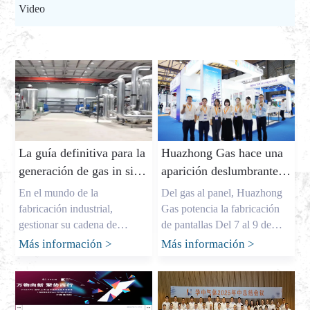
Video
La guía definitiva para la
Huazhong Gas hace una
generación de gas in situ:
aparición deslumbrante
cómo lograr ahorros de
en DIC EXPO 2025
En el mundo de la
Del gas al panel, Huazhong
costos y un suministro de
fabricación industrial,
Gas potencia la fabricación
gas confiable
gestionar su cadena de
de pantallas Del 7 al 9 de
suministro lo es todo. Como
agosto, se inauguró
Más información
>
Más información
>
propietario de una importante
grandiosamente la muy
fábrica de gas industrial en
esperada Exposición
China, mi nombre es Allen y
Internacional de Innovación
he pasado años ayudando a
de Aplicaciones y Tecnología