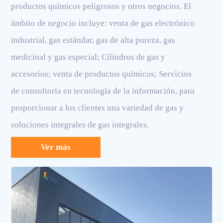
productos químicos peligrosos y otros negocios. El
ámbito de negocio incluye: venta de gas electrónico
industrial, gas estándar, gas de alta pureza, gas
medicinal y gas especial; Cilindros de gas y
accesorios; venta de productos químicos; Servicios
de consultoría en tecnología de la información, para
proporcionar a los clientes una variedad de gas y
soluciones integrales de gas integrales.
Ver más