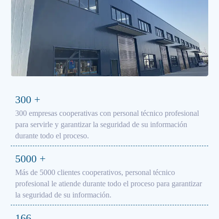
300
+
300 empresas cooperativas con personal técnico profesional
para servirle y garantizar la seguridad de su información
durante todo el proceso.
5000
+
Más de 5000 clientes cooperativos, personal técnico
profesional le atiende durante todo el proceso para garantizar
la seguridad de su información.
166