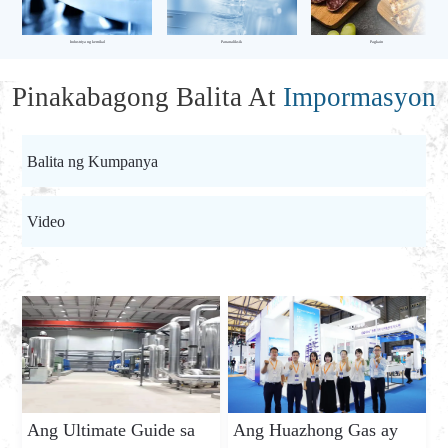
Industriya ng kemikal
Pananaliksik
Pagkain
Pinakabagong Balita At
Impormasyon
Balita ng Kumpanya
Video
Ang Ultimate Guide sa
Ang Huazhong Gas ay