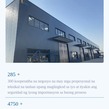
300
+
300 kooperatiba na negosyo na may mga propesyonal na
teknikal na tauhan upang maglingkod sa iyo at tiyakin ang
seguridad ng iyong impormasyon sa buong proseso
5000
+