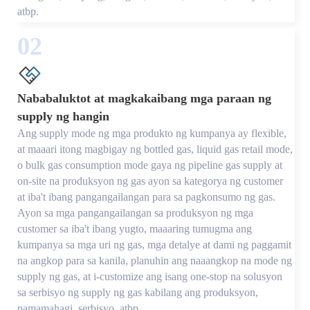
atbp.
02
Nababaluktot at magkakaibang mga paraan ng
supply ng hangin
Ang supply mode ng mga produkto ng kumpanya ay flexible,
at maaari itong magbigay ng bottled gas, liquid gas retail mode,
o bulk gas consumption mode gaya ng pipeline gas supply at
on-site na produksyon ng gas ayon sa kategorya ng customer
at iba't ibang pangangailangan para sa pagkonsumo ng gas.
Ayon sa mga pangangailangan sa produksyon ng mga
customer sa iba't ibang yugto, maaaring tumugma ang
kumpanya sa mga uri ng gas, mga detalye at dami ng paggamit
na angkop para sa kanila, planuhin ang naaangkop na mode ng
supply ng gas, at i-customize ang isang one-stop na solusyon
sa serbisyo ng supply ng gas kabilang ang produksyon,
pamamahagi, serbisyo, atbp.