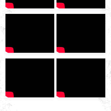
Exhibition
Center. Bilang isang
nangungunang domestic
integrated gas service
provider , ang Huazhong Gas
ay inimbitahan sa eksibisyon
upang talakayin ang
kinabukasan ng industriya
[…]