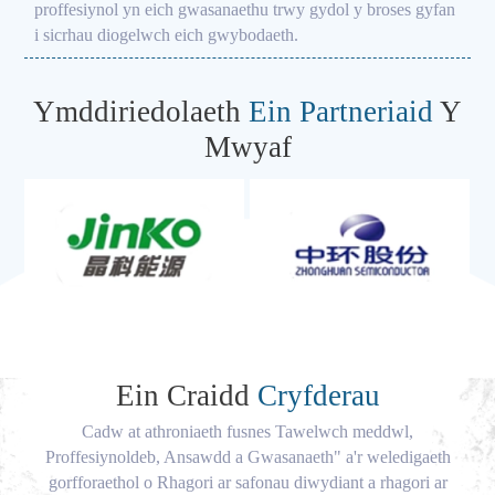
proffesiynol yn eich gwasanaethu trwy gydol y broses gyfan
i sicrhau diogelwch eich gwybodaeth.
Ymddiriedolaeth
Ein Partneriaid
Y
Mwyaf
Ein Craidd
Cryfderau
Cadw at athroniaeth fusnes Tawelwch meddwl,
Proffesiynoldeb, Ansawdd a Gwasanaeth" a'r weledigaeth
gorfforaethol o Rhagori ar safonau diwydiant a rhagori ar