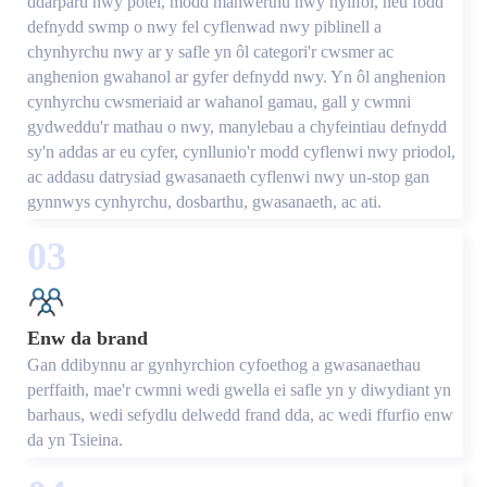
ddarparu nwy potel, modd manwerthu nwy hylifol, neu fodd
defnydd swmp o nwy fel cyflenwad nwy piblinell a
chynhyrchu nwy ar y safle yn ôl categori'r cwsmer ac
anghenion gwahanol ar gyfer defnydd nwy. Yn ôl anghenion
cynhyrchu cwsmeriaid ar wahanol gamau, gall y cwmni
gydweddu'r mathau o nwy, manylebau a chyfeintiau defnydd
sy'n addas ar eu cyfer, cynllunio'r modd cyflenwi nwy priodol,
ac addasu datrysiad gwasanaeth cyflenwi nwy un-stop gan
gynnwys cynhyrchu, dosbarthu, gwasanaeth, ac ati.
03
Enw da brand
Gan ddibynnu ar gynhyrchion cyfoethog a gwasanaethau
perffaith, mae'r cwmni wedi gwella ei safle yn y diwydiant yn
barhaus, wedi sefydlu delwedd frand dda, ac wedi ffurfio enw
da yn Tsieina.