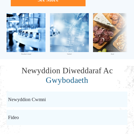
Diwydiant Cemegol
Ymchwil
Bwyd
Newyddion Diweddaraf Ac
Gwybodaeth
Newyddion Cwmni
Fideo