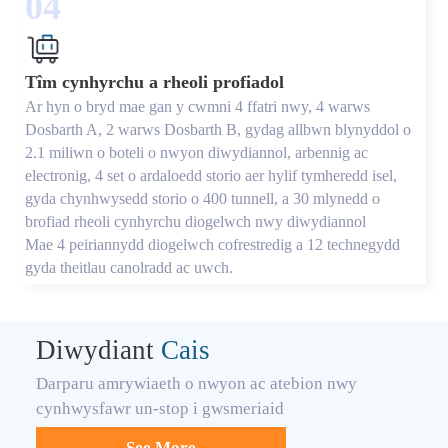
04
Tîm cynhyrchu a rheoli profiadol
Ar hyn o bryd mae gan y cwmni 4 ffatri nwy, 4 warws
Dosbarth A, 2 warws Dosbarth B, gydag allbwn blynyddol o
2.1 miliwn o boteli o nwyon diwydiannol, arbennig ac
electronig, 4 set o ardaloedd storio aer hylif tymheredd isel,
gyda chynhwysedd storio o 400 tunnell, a 30 mlynedd o
brofiad rheoli cynhyrchu diogelwch nwy diwydiannol
Mae 4 peiriannydd diogelwch cofrestredig a 12 technegydd
gyda theitlau canolradd ac uwch.
Diwydiant
Cais
Darparu amrywiaeth o nwyon ac atebion nwy
cynhwysfawr un-stop i gwsmeriaid
See More