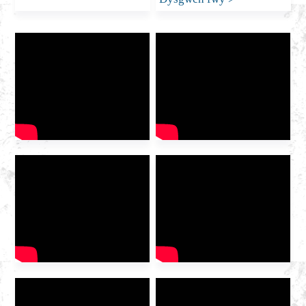
Mehefin 18 a 20, 2025,
agorodd Arddangosfa
Diwydiant Nwy
Rhyngwladol IG Tsieina
2025 yn fawr yng
Nghanolfan Confensiwn ac
Arddangosfa Hangzhou. Fel
darparwr gwasanaeth nwy
integredig domestig
blaenllaw, gwahoddwyd
Huazhong Gas i'r
arddangosfa i drafod dyfodol
y diwydiant […]