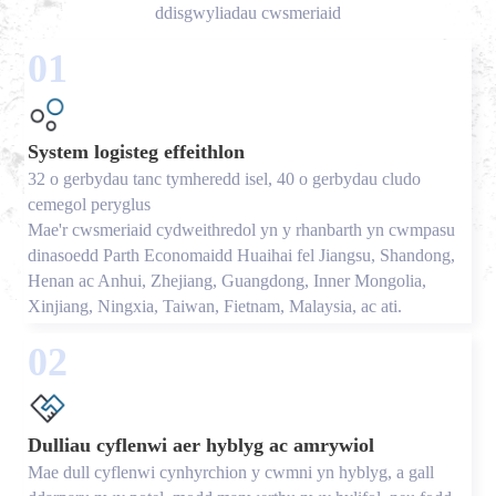
ddisgwyliadau cwsmeriaid
01
System logisteg effeithlon
32 o gerbydau tanc tymheredd isel, 40 o gerbydau cludo
cemegol peryglus
Mae'r cwsmeriaid cydweithredol yn y rhanbarth yn cwmpasu
dinasoedd Parth Economaidd Huaihai fel Jiangsu, Shandong,
Henan ac Anhui, Zhejiang, Guangdong, Inner Mongolia,
Xinjiang, Ningxia, Taiwan, Fietnam, Malaysia, ac ati.
02
Dulliau cyflenwi aer hyblyg ac amrywiol
Mae dull cyflenwi cynhyrchion y cwmni yn hyblyg, a gall