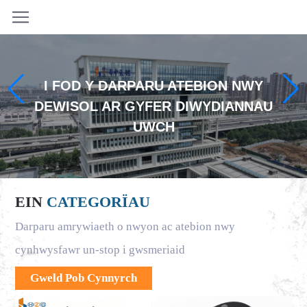
I FOD Y DARPARU ATEBION NWY
DEWISOL AR GYFER DIWYDIANNAU
UWCH
EIN
CATEGORÏAU
Darparu amrywiaeth o nwyon ac atebion nwy
cynhwysfawr un-stop i gwsmeriaid
Gweld Pob Cynnyrch