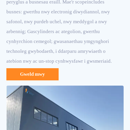
peryglus a busnesau eraill. Mae'r scopeincludes
busnes: gwerthu nwy electronig diwydiannol, nwy
safonol, nwy purdeb uchel, nwy meddygol a nwy
arbennig; Gascylinders ac ategolion, gwerthu
cynhyrchion cemegol; gwasanaethau ymgynghori
technoleg gwybodaeth, i ddarparu amrywiaeth o
atebion nwy ac un-stop cynhwysfawr i gwsmeriaid.
Gweld mwy