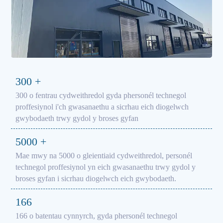
300
+
300 o fentrau cydweithredol gyda phersonél technegol
proffesiynol i'ch gwasanaethu a sicrhau eich diogelwch
gwybodaeth trwy gydol y broses gyfan
5000
+
Mae mwy na 5000 o gleientiaid cydweithredol, personél
technegol proffesiynol yn eich gwasanaethu trwy gydol y
broses gyfan i sicrhau diogelwch eich gwybodaeth.
166
166 o batentau cynnyrch, gyda phersonél technegol