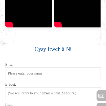
Cysylltwch â Ni
Enw:
E-bost:
Ffôn: