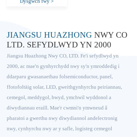
Dysgwch fwy
>
JIANGSU HUAZHONG
NWY CO
LTD. SEFYDLWYD YN 2000
Jiangsu Huazhong Nwy CO, LTD. Fe'i sefydlwyd yn
2000, ac mae'n gynhyrchydd nwy sy'n ymroddedig i
ddarparu gwasanaethau folsemiconductor, panel,
ffotofoltäig solar, LED, gweithgynhyrchu peiriannau,
cemegol, meddygol, bwyd, ymchwil wyddonol a
diwydiannau eraill. Mae'r cwmni'n ymwneud â
pharatoi a gwerthu nwy diwydiannol andelectronig
nwy, cynhyrchu nwy ar y safle, logisteg cemegol