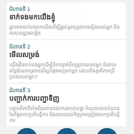
ជំហានទី 1
ទាក់ទងមកយើងខ្ញុំ
អ្នកអាចទាក់ទងមកយើងដើម្បីផ្តល់នូវតម្រូវការឧស្ម័នរបស់អ្នក និង
អាសយដ្ឋានលម្អិត
ជំហានទី 2
មើលសម្រង់
យើងនឹងទាក់ទងអ្នកដើម្បីពិភាក្សាអំពីតម្រូវការរបស់អ្នក និងវាយ
តម្លៃដំណោះស្រាយដ៏ល្អបំផុតសម្រាប់អ្នក ដោយគិតគូរពីការប្រើ
ប្រាស់របស់អ្នក។
ជំហានទី 3
បញ្ជាក់ការបញ្ជាទិញ
បន្ទាប់ពីភាគីទាំងពីរឈានដល់ការឯកភាពគ្នា កំណត់គោលបំណង
នៃកិច្ចសហប្រតិបត្តិការ និងឈានដល់កិច្ចព្រមព្រៀងសហប្រតិបត្តិ
ការ