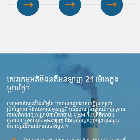
សេវាកម្មអតិថិជនគឺអនឡាញ 24 ម៉ោងក្នុង
មួយថ្ងៃ។
ក្រោមការណែនាំនៃតម្លៃនៃ "ភាពស្មោះត្រង់ សេចក្តីស្រឡាញ់
ប្រសិទ្ធភាព និងការទទួលខុសត្រូវ" យើងមានប្រព័ន្ធសេវាកម្មក្រោយ
ការលក់ឯករាជ្យសម្រាប់ការចែកចាយ OEM និងអតិថិជនចុង
ក្រោយ។ ក្រុមសេវាកម្មអនឡាញ និងក្រៅបណ្តាញទទួលខុសត្រូវ
ចំពោះវដ្តជីវិតផលិតផលទាំងមូល។