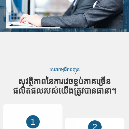
សេវាកម្មដឹកជញ្ជូន
សុវត្ថិភាពនៃការវេចខ្ចប់ភាគច្រើន
ផលិតផលរបស់យើងត្រូវបានធានា។
1
2