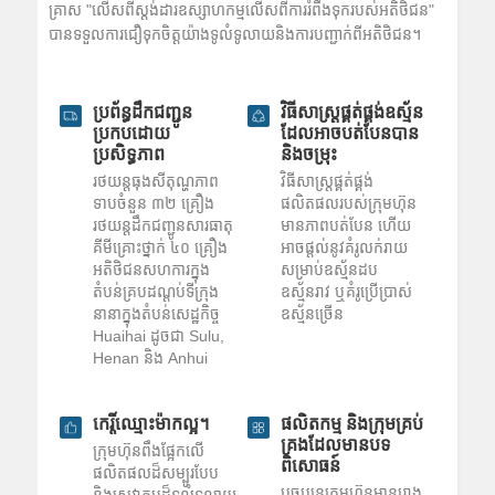
គ្រាស "លើសពីស្តង់ដារឧស្សាហកម្មលើសពីការរំពឹងទុករបស់អតិថិជន"
បានទទួលការជឿទុកចិត្តយ៉ាងទូលំទូលាយនិងការបញ្ជាក់ពីអតិថិជន។
ប្រព័ន្ធដឹកជញ្ជូន
វិធីសាស្រ្តផ្គត់ផ្គង់ឧស្ម័ន
ប្រកបដោយ
ដែលអាចបត់បែនបាន
ប្រសិទ្ធភាព
និងចម្រុះ
រថយន្ត​ធុង​សីតុណ្ហភាព​
វិធីសាស្រ្តផ្គត់ផ្គង់
ទាប​ចំនួន ៣២ គ្រឿង
ផលិតផលរបស់ក្រុមហ៊ុន
រថយន្ត​ដឹកជញ្ជូន​សារធាតុ​
មានភាពបត់បែន ហើយ
គីមី​គ្រោះថ្នាក់ ៤០ គ្រឿង
អាចផ្តល់នូវគំរូលក់រាយ
អតិថិជន​សហការ​ក្នុង​
សម្រាប់ឧស្ម័នដប
តំបន់​គ្របដណ្តប់​ទីក្រុង​
ឧស្ម័នរាវ ឬគំរូប្រើប្រាស់
នានា​ក្នុង​តំបន់​សេដ្ឋកិច្ច
ឧស្ម័នច្រើន
Huaihai ដូចជា Sulu,
Henan និង Anhui
កេរ្តិ៍ឈ្មោះម៉ាកល្អ។
ផលិតកម្ម និងក្រុមគ្រប់
គ្រងដែលមានបទ
ក្រុមហ៊ុនពឹងផ្អែកលើ
ពិសោធន៍
ផលិតផលដ៏សម្បូរបែប
បច្ចុប្បន្នក្រុមហ៊ុនមានរោង
និងសេវាកម្មដ៏ទូលំទូលាយ