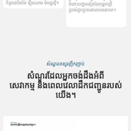
ក៏ដូចជាតៃវ៉ាន់ វៀតណាម ម៉ាឡេស៊ី។
ចំពោះបញ្ហាឧស្ម័នដែលអ្នកប្រើ
ប្រាស់ជួបប្រទះនាពេលអនាគត។
សំណួរគេសួរញឹកញាប់
សំណួរដែលអ្នកចង់ដឹងអំពី
សេវាកម្ម និងពេលវេលាដឹកជញ្ជូនរបស់
យើង។
ការណាត់ជួប
តោះចាប់ផ្តើមគម្រោងរបស់អ្នក។