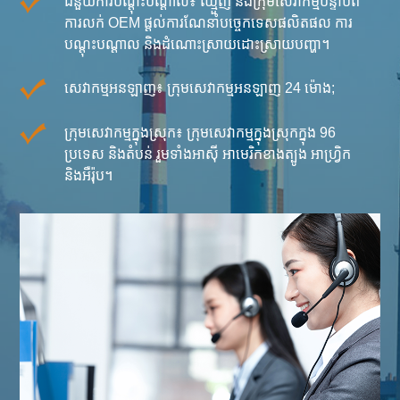
ជំនួយការបណ្តុះបណ្តាល៖ ឈ្មួញ និងក្រុមសេវាកម្មបន្ទាប់ពី
ការលក់ OEM ផ្តល់ការណែនាំបច្ចេកទេសផលិតផល ការ
បណ្តុះបណ្តាល និងដំណោះស្រាយដោះស្រាយបញ្ហា។
សេវាកម្មអនឡាញ៖ ក្រុមសេវាកម្មអនឡាញ 24 ម៉ោង;
ក្រុមសេវាកម្មក្នុងស្រុក៖ ក្រុមសេវាកម្មក្នុងស្រុកក្នុង 96
ប្រទេស និងតំបន់ រួមទាំងអាស៊ី អាមេរិកខាងត្បូង អាហ្វ្រិក
និងអឺរ៉ុប។