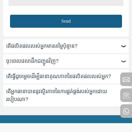
តើផលិតផលរបស់អ្នកមានតម្លៃប៉ុន្មាន?
ចុះពេលវេលាដឹកជញ្ជូនវិញ?
តើធ្វើដូចម្តេចដើម្បីធានាគុណភាពនៃផលិតផលរបស់អ្នក?
តើអ្នកធានាបាននូវស្ថិរភាពនៃការផ្គត់ផ្គង់របស់អ្នកដោយ
របៀបណា?