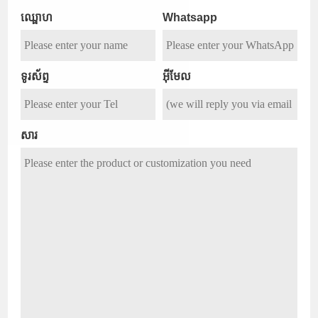
ឈ្ផោហ
Whatsapp
ទូរស័ព្ទ
អ៊ីមែល
សារ