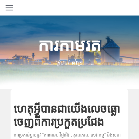
ការកាមរត
ផ្ទហ
/ គាំទ្រ
ហេតុអ្វីបានជាយើងលេចធ្លោ
ចេញពីការប្រកួតប្រជែង
ការប្រកាន់ខ្ជាប់នូវ "ការធានា, វិជ្ជាជីវៈ, គុណភាព, សេវាកម្ម" និងសហ