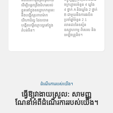
ចក្រហ្គាសចំនួន 4 ឃ្លាំង
ដើម្បីបន្តពង្រឹងជំហររបស់
4 ថ្នាក់ A និងឃ្លាំង 2 ថ្នាក់
ខ្លួននៅក្នុងឧស្សាហកម្មនេះ
B ជាមួយនឹងការផលិត
និងបង្កើតរូបភាពម៉ាក
ប្រចាំឆ្នាំចំនួន 2.1
យីហោដ៏ល្អ ដែលបាន
លានដបនៃឧស្ម័ន
បង្កើតកេរ្តិ៍ឈ្មោះល្អនៅក្នុង
ឧស្សាហកម្ម ពិសេស និង
តំបន់ចិន។
អេឡិចត្រូនិច។
ដំណើរការរបស់យើង។
ធ្វើឱ្យវាងាយស្រួល: សាមញ្ញ
ណែនាំអំពីដំណើរការរបស់យើង។