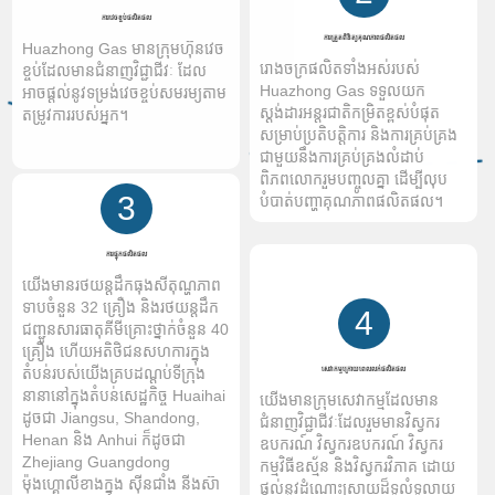
ការវេចខ្ចប់ផលិតផល
ការត្រួតពិនិត្យគុណភាពផលិតផល
Huazhong Gas មានក្រុមហ៊ុនវេច
រោងចក្រផលិតទាំងអស់របស់
ខ្ចប់ដែលមានជំនាញវិជ្ជាជីវៈ ដែល
Huazhong Gas ទទួលយក
អាចផ្តល់នូវទម្រង់វេចខ្ចប់សមរម្យតាម
ស្តង់ដារអន្តរជាតិកម្រិតខ្ពស់បំផុត
តម្រូវការរបស់អ្នក។
សម្រាប់ប្រតិបត្តិការ និងការគ្រប់គ្រង
ជាមួយនឹងការគ្រប់គ្រងលំដាប់
ពិភពលោករួមបញ្ចូលគ្នា ដើម្បីលុប
3
បំបាត់បញ្ហាគុណភាពផលិតផល។
ការផ្ទុកផលិតផល
យើងមានរថយន្តដឹកធុងសីតុណ្ហភាព
ទាបចំនួន 32 គ្រឿង និងរថយន្តដឹក
4
ជញ្ជូនសារធាតុគីមីគ្រោះថ្នាក់ចំនួន 40
គ្រឿង ហើយអតិថិជនសហការក្នុង
តំបន់របស់យើងគ្របដណ្តប់ទីក្រុង
សេវាកម្មក្រោយពេលលក់ផលិតផល
នានានៅក្នុងតំបន់សេដ្ឋកិច្ច Huaihai
យើងមានក្រុមសេវាកម្មដែលមាន
ដូចជា Jiangsu, Shandong,
ជំនាញវិជ្ជាជីវៈដែលរួមមានវិស្វករ
Henan និង Anhui ក៏ដូចជា
ឧបករណ៍ វិស្វករឧបករណ៍ វិស្វករ
Zhejiang Guangdong
កម្មវិធីឧស្ម័ន និងវិស្វករវិភាគ ដោយ
ម៉ុងហ្គោលីខាងក្នុង ស៊ីនជាំង នីងស៊ា
ផ្តល់នូវដំណោះស្រាយដ៏ទូលំទូលាយ