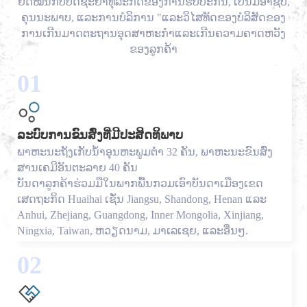
ຍຶດ​ໝັ້ນ​ກັບ​ປັດ​ຊະ​ຍາ​ທຸ​ລະ​ກິດ​ຂອງ​ການ​ຮັບ​ປະ​ກັນ​, ເປັນ​ມື​ອາ​ຊີບ​,
ຄຸນ​ນະ​ພາບ​, ແລະ​ການ​ບໍ​ລິ​ການ "ແລະ​ວິ​ໄສ​ທັດ​ຂອງ​ບໍ​ລິ​ສັດ​ຂອງ​
ການ​ເກີນ​ມາດ​ຕະ​ຖານ​ອຸດ​ສາ​ຫະ​ກໍາ​ແລະ​ເກີນ​ຄວາມ​ຄາດ​ຫວັງ​
ຂອງ​ລູກ​ຄ້າ
01
ລະບົບການຂົນສົ່ງທີ່ມີປະສິດທິພາບ
ພາຫະນະຖັງເກັບນ້ຳອຸນຫະພູມຕ່ຳ 32 ຄັນ, ພາຫະນະຂົນສົ່ງ
ສານເຄມີອັນຕະລາຍ 40 ຄັນ
ບັນດາ​ລູກ​ຄ້າ​ຮ່ວມ​ມື​ໃນ​ພາກ​ພື້ນ​ກວມ​ເອົາ​ບັນດາ​ເມືອງ​ເຂດ​
ເສດຖະກິດ Huaihai ​ເຊັ່ນ Jiangsu, Shandong, Henan ​ແລະ
Anhui, Zhejiang, Guangdong, Inner Mongolia, Xinjiang,
Ningxia, Taiwan, ຫວຽດນາມ, ມາ​ເລ​ເຊຍ, ​ແລະ​ອື່ນໆ.
02