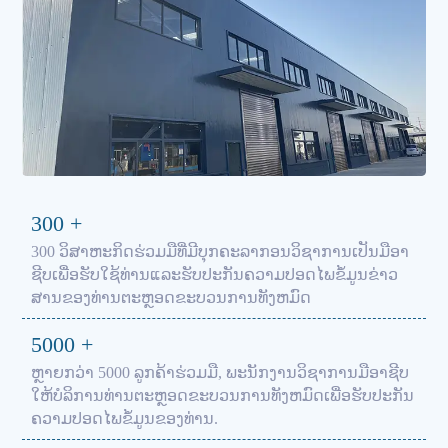
300
+
300 ວິ​ສາ​ຫະ​ກິດ​ຮ່ວມ​ມື​ທີ່​ມີ​ບຸກ​ຄະ​ລາ​ກອນ​ວິ​ຊາ​ການ​ເປັນ​ມື​ອາ​
ຊີບ​ເພື່ອ​ຮັບ​ໃຊ້​ທ່ານ​ແລະ​ຮັບ​ປະ​ກັນ​ຄວາມ​ປອດ​ໄພ​ຂໍ້​ມູນ​ຂ່າວ​
ສານ​ຂອງ​ທ່ານ​ຕະ​ຫຼອດ​ຂະ​ບວນ​ການ​ທັງ​ຫມົດ​
5000
+
ຫຼາຍກວ່າ 5000 ລູກຄ້າຮ່ວມມື, ພະນັກງານວິຊາການມືອາຊີບ
ໃຫ້ບໍລິການທ່ານຕະຫຼອດຂະບວນການທັງຫມົດເພື່ອຮັບປະກັນ
ຄວາມປອດໄພຂໍ້ມູນຂອງທ່ານ.