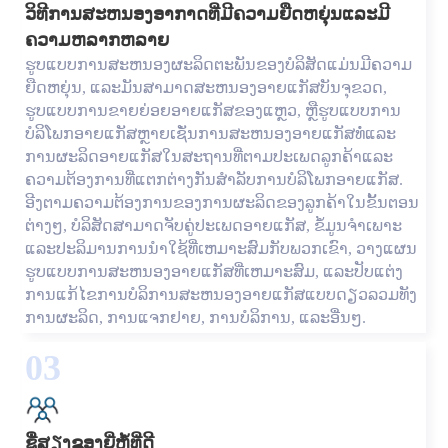
ວິທີການສະຫນອງອາກາດທີ່ມີຄວາມຍືດຫຍຸ່ນແລະມີ
ຄວາມຫລາກຫລາຍ
ຮູບແບບການສະຫນອງຜະລິດຕະພັນຂອງບໍລິສັດແມ່ນມີຄວາມ
ຍືດຫຍຸ່ນ, ແລະມັນສາມາດສະຫນອງອາຍແກັສບັນຈຸຂວດ,
ຮູບແບບການຂາຍຍ່ອຍອາຍແກັສຂອງແຫຼວ, ຫຼືຮູບແບບການ
ບໍລິໂພກອາຍແກັສຫຼາຍເຊັ່ນການສະຫນອງອາຍແກັສທໍ່ແລະ
ການຜະລິດອາຍແກັສໃນສະຖານທີ່ຕາມປະເພດລູກຄ້າແລະ
ຄວາມຕ້ອງການທີ່ແຕກຕ່າງກັນສໍາລັບການບໍລິໂພກອາຍແກັສ.
ອີງຕາມຄວາມຕ້ອງການຂອງການຜະລິດຂອງລູກຄ້າໃນຂັ້ນຕອນ
ຕ່າງໆ, ບໍລິສັດສາມາດຈັບຄູ່ປະເພດອາຍແກັສ, ຂໍ້ມູນຈໍາເພາະ
ແລະປະລິມານການນໍາໃຊ້ທີ່ເຫມາະສົມກັບພວກເຂົາ, ວາງແຜນ
ຮູບແບບການສະຫນອງອາຍແກັສທີ່ເຫມາະສົມ, ແລະປັບແຕ່ງ
ການແກ້ໄຂການບໍລິການສະຫນອງອາຍແກັສແບບດຽວລວມທັງ
ການຜະລິດ, ການແຈກຢາຍ, ການບໍລິການ, ແລະອື່ນໆ.
03
ຊື່ສຽງຂອງຍີ່ຫໍ້ທີ່ດີ