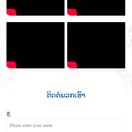
ຕິດຕໍ່ພວກເຮົາ
ຊື່: