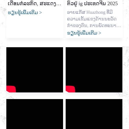
ເດືອນກໍລະກົດ, ສະແດງ
ຕົວຢູ່ ig ປະເທດຈີນ 2025
ແລະຄູ່ຮ່ວມງານຈາກທຸກຊັ້ນ
ວາງ​ຮາກ​ຖານ​ອັນ​ໜັກ​ແໜ້ນ ​
ຄວາມກະຕັນຍູຕໍ່ງານລ້ຽງ
ຄົນມາແລກປ່ຽນ […]
ແລະ ວາງ​ແຜນ​ກຳນົດ​
ຮຽນຮູ້ເພີ່ມເຕີມ
>
ອາຍແກັສ Huazhong ທີ່ມີ
ເສັ້ນທາງ […]
ແລະການພະຍາຍາມໃນ
ຄວາມເຂັ້ມແຂງດ້ານນະວັດ
ອະນາຄົດ
ກໍາຂອງຕົນ, ການພັດທະນາ
ການຮ່ວມມືສາກົນໃນອຸດ
ຮຽນຮູ້ເພີ່ມເຕີມ
>
ສາຫະກໍາອາຍແກັສແຕ່ວັນທີ
18 ຫາ 20 ເດືອນມິຖຸນາ 2025,
ງານວາງສະແດງອຸດສາຫະ
ກໍາອາຍແກັສສາກົນ IG China
2025 ໄດ້ເປີດຂຶ້ນຢ່າງຍິ່ງໃຫຍ່
ທີ່ສູນປະຊຸມແລະງານວາງ
ສະແດງ Hangzhou. ໃນ
ຖານະເປັນຜູ້ໃຫ້ບໍລິການອາຍ
ແກັສປະສົມປະສານພາຍໃນ
ຊັ້ນນໍາ, Huazhong Gas ໄດ້
ຖືກເຊື້ອເຊີນໃຫ້ເຂົ້າຮ່ວມງານ
ວາງສະແດງເພື່ອປຶກສາຫາລື
ກ່ຽວກັບອະນາຄົດຂອງອຸດ
ສາຫະກໍາ […]