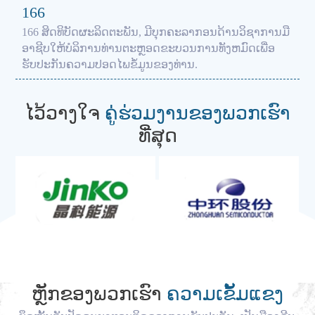
166
166 ສິດທິບັດຜະລິດຕະພັນ, ມີບຸກຄະລາກອນດ້ານວິຊາການມື
ອາຊີບໃຫ້ບໍລິການທ່ານຕະຫຼອດຂະບວນການທັງຫມົດເພື່ອ
ຮັບປະກັນຄວາມປອດໄພຂໍ້ມູນຂອງທ່ານ.
ໄວ້ວາງໃຈ
ຄູ່ຮ່ວມງານຂອງພວກເຮົາ
ທີ່ສຸດ
ຫຼັກຂອງພວກເຮົາ
ຄວາມເຂັ້ມແຂງ