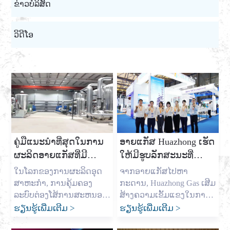
ຂ່າວບໍລິສັດ
ວິດີໂອ
ຄູ່ມືແນະນໍາທີ່ສຸດໃນການ
ອາຍແກັສ Huazhong ເຮັດ
ຜະລິດອາຍແກັສທີ່ມີ
ໃຫ້ມີຮູບລັກສະນະທີ່
ສະຖານທີ່ສະຖານທີ່
ງົດງາມໃນງານວາງ
ໃນໂລກຂອງການຜະລິດອຸດ
ຈາກອາຍແກັສໄປຫາ
ສະຖານທີ່: ການປະຫຍັດ
ສະແດງ DIC 2025
ສາຫະກໍາ, ການຄຸ້ມຄອງ
ກະດານ, Huazhong Gas ເສີມ
ຄ່າໃຊ້ຈ່າຍແລະການສະຫ
ລະບົບຕ່ອງໂສ້ການສະຫນອງ
ສ້າງຄວາມເຂັ້ມແຂງໃນການ
ຂອງທ່ານແມ່ນທຸກສິ່ງທຸກຢ່າງ.
ສະແດງການຜະລິດຈາກວັນທີ
ຮຽນຮູ້ເພີ່ມເຕີມ
>
ຮຽນຮູ້ເພີ່ມເຕີມ
>
ນອງອາຍແກັສທີ່ຫນ້າ
ໃນຖານະເປັນເຈົ້າຂອງ
7 ຫາວັນທີ 9 ສິງຫາ, ງານວາງ
ເຊື່ອຖື