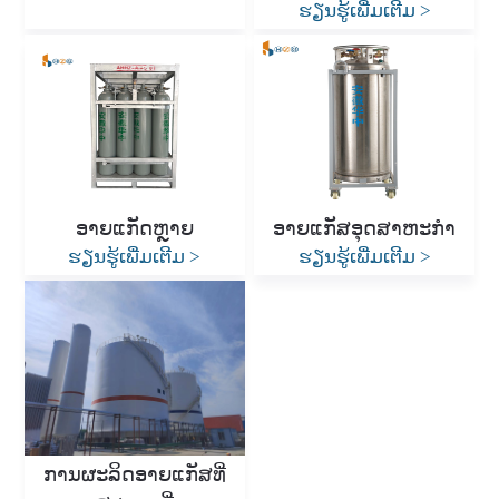
ຮຽນຮູ້ເພີ່ມເຕີມ
>
ອາຍແກັດຫຼາຍ
ອາຍແກັສອຸດສາຫະກໍາ
ຮຽນຮູ້ເພີ່ມເຕີມ
>
ຮຽນຮູ້ເພີ່ມເຕີມ
>
ການຜະລິດອາຍແກັສທີ່