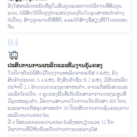
ອີງໃສ່ຜະລິດຕະພັນທີ່ອຸດົມສົມບູນແລະການບໍລິການທີ່ສົມບູນ
ແບບ, ບໍລິສັດໄດ້ປັບປຸງຕໍາແຫນ່ງຂອງຕົນໃນອຸດສາຫະກໍາຢ່າງ
ຕໍ່ເນື່ອງ, ສ້າງຮູບພາບຍີ່ຫໍ້ທີ່ດີ, ແລະໄດ້ສ້າງຊື່ສຽງທີ່ດີໃນປະເທດ
ຈີນ.
04
ປະສົບການການຜະລິດແລະທີມງານຄຸ້ມຄອງ
ໃນປັດຈຸບັນບໍລິສັດມີໂຮງງານຜະລິດອາຍແກັສ 4 ແຫ່ງ, ຄັງ
ສິນຄ້າປະເພດ A 4 ແຫ່ງ, ຄັງສິນຄ້າຊັ້ນ B 2 ແຫ່ງ, ມີຜົນຜະລິດ
ປະຈໍາປີ 2,1 ລ້ານຂວດຂອງອຸດສາຫະກໍາ, ອາຍແກັສພິເສດແລະ
ເອເລັກໂຕຣນິກ, 4 ຊຸດຂອງພື້ນທີ່ເກັບຮັກສາອາກາດຂອງແຫຼວທີ່
ມີອຸນຫະພູມຕ່ໍາ, ມີຄວາມສາມາດໃນການເກັບຮັກສາ 400 ໂຕນ,
ແລະອາຍແກັສອຸດສາຫະກໍາ 30 ປີປະສົບການການຄຸ້ມຄອງການ
ຜະລິດຄວາມປອດໄພ.
ມີ 4 ວິສະວະກອນຄວາມປອດໄພລົງທະບຽນແລະ 12 ນັກ
ວິຊາການທີ່ມີຫົວຂໍ້ລະດັບປານກາງແລະອາວຸໂສ.