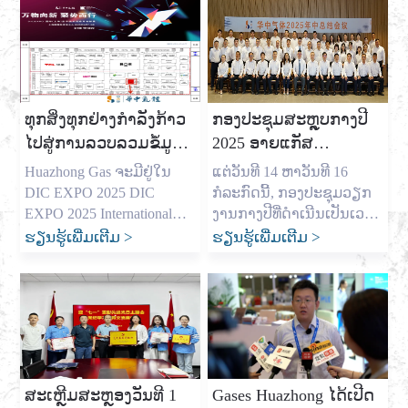
ໂຮງງານຜະລິດອາຍແກັສອຸດ
ສະແດງເຕັກໂນໂລຢີແລະນະ
ສາຫະກໍາທີ່ສໍາຄັນໃນປະເທດ
ວັດຕະກໍາການສະແດງສາກົນ
ຈີນ, ຂ້າພະເຈົ້າຊື່ Allen, ແລະ
ຂອງນະຄອນຊຽງໄຮ້
ຂ້າພະເຈົ້າໄດ້ໃຊ້ເວລາຫຼາຍປີ
(Shanghai) ໄດ້ເປີດຂຶ້ນຢ່າງຍິ່ງ
ການຊ່ວຍເຫຼືອທຸລະກິດໃນທົ່ວ
ໃຫຍ່ໃນ Halls E1-E2 ຂອງ
ສະຫະລັດ, ເອີຣົບ, ແລະ
ສູນງານວາງສະແດງສາກົນ
ທຸກສິ່ງທຸກຢ່າງກໍາລັງກ້າວ
ກອງ​ປະ​ຊຸມ​ສະ​ຫຼຸບ​ກາງ​ປີ
ອົດສະຕາລີຮັບປະກັນອາຍ
ຊຽງໄຮໃຫມ່. ໃນຖານະເປັນ
ໄປສູ່ການລວບລວມຂໍ້ມູນ
2025 ອາຍ​ແກ​ັ​ສ
ແກັສທີ່ສໍາຄັນເຂົາເຈົ້າ
ເຫດການປະຈໍາປີສໍາລັບອຸດ
ໃຫມ່, ການເຕົ້າໂຮມ
Huazhong ໄດ້​ສິ້ນ​ສຸດ​ລົງ​
ຕ້ອງການ. ຂ້າພະເຈົ້າເຂົ້າໃຈ
ສາຫະກໍາການສະແດງ
Huazhong Gas ຈະ​ມີ​ຢູ່​ໃນ
ແຕ່​ວັນ​ທີ 14 ຫາ​ວັນ​ທີ 16
ຄວາມກົດດັນທີ່ຜູ້ນໍາຈັດຊື້ເຊັ່ນ
ທົ່ວໂລກ, ງານວາງສະແດງໃນ
ຄວາມແຮງ
ຢ່າງ​ສໍາ​ເລັດ​ຜົນ, ວາງ​ແຜນ​
DIC EXPO 2025 DIC
ກໍລະກົດ​ນີ້, ກອງ​ປະຊຸມ​ວຽກ​
Mark Shen […]
ປີນີ້ໄດ້ນໍາເອົາຊັ້ນນໍາ […]
ການ​ພັດ​ທະ​ນາ​ໃຫມ່ ...
EXPO 2025 International
ງານ​ກາງ​ປີ​ທີ່​ດຳ​ເນີນ​ເປັນ​ເວລາ
(Shanghai) ການ​ວາງ​ສະ​ແດງ​
3 ວັນ​ຂອງ​ນ້ຳມັນ​ອາຍ​ແກັສ​
ຮຽນຮູ້ເພີ່ມເຕີມ
>
ຮຽນຮູ້ເພີ່ມເຕີມ
>
ເຕັກ​ໂນ​ໂລ​ຊີ​ແລະ​ນະ​ວັດ​ຕະ​ກໍາ​
ສູນ​ກາງ​ຈີນ​ໄດ້​ອັດ​ລົງ​ຢ່າງ​ສຳ​
ການ​ນໍາ​ໃຊ້​ຈະ​ໄດ້​ຮັບ​ການ​
ເລັດ​ຜົນ​ຢູ່​ເມືອງ​ນານ​ກິ່ງ. ​ໃນ​
ເປີດ​ຢ່າງ​ໃຫຍ່​ຫຼວງ​ຈາກ​ເດືອນ​
ກອງ​ປະຊຸມ, ຜູ້​ເຂົ້າ​ຮ່ວມ​ທັງ​
ສິງ​ຫາ​ທີ່ 7 ຫາ 9th ຢູ່ Halls
ໝົດ​ໄດ້​ກວດກາ​ຄືນ​ວຽກ​ງານ​
E1-E3 ຂອງ Shanghai New
ໃນ 6 ​ເດືອນ​ຕົ້ນ​ປີ​ຢ່າງ​ເລິກ​
International Expo Center​.
ເຊິ່ງ, ​ໄດ້​ສະຫຼຸບ​ຜົນສຳ​ເລັດ ​
Huazhong Gas ດ້ວຍຄວາມ
ແລະ ປະສົບ​ການ ​ແລະ ປະສົບ​
ສະເຫຼີມສະຫຼອງວັນທີ 1
Gases Huazhong ໄດ້ເປີດ
ຈິງໃຈເຊີນເພື່ອນຮ່ວມງານ
ກັບ​ບັນຫາ ​ແລະ ສິ່ງ​ທ້າ​ທາຍ,