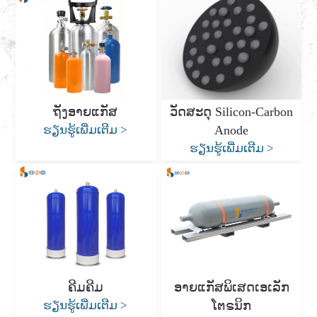
ຖັງອາຍແກັສ
ວັດສະດຸ Silicon-Carbon
ຮຽນຮູ້ເພີ່ມເຕີມ
>
Anode
ຮຽນຮູ້ເພີ່ມເຕີມ
>
ຄີມຄີມ
ອາຍແກັສພິເສດເອເລັກ
ຮຽນຮູ້ເພີ່ມເຕີມ
>
ໂຕຣນິກ