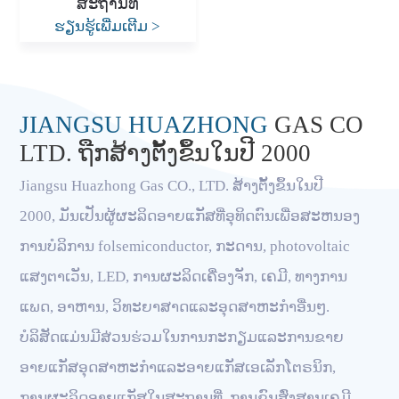
ສະຖານທີ່
ຮຽນຮູ້ເພີ່ມເຕີມ
>
JIANGSU HUAZHONG
GAS CO
LTD. ຖືກ​ສ້າງ​ຕັ້ງ​ຂຶ້ນ​ໃນ​ປີ 2000​
Jiangsu Huazhong Gas CO., LTD. ສ້າງຕັ້ງຂຶ້ນໃນປີ
2000, ມັນເປັນຜູ້ຜະລິດອາຍແກັສທີ່ອຸທິດຕົນເພື່ອສະຫນອງ
ການບໍລິການ folsemiconductor, ກະດານ, photovoltaic
ແສງຕາເວັນ, LED, ການຜະລິດເຄື່ອງຈັກ, ເຄມີ, ທາງການ
ແພດ, ອາຫານ, ວິທະຍາສາດແລະອຸດສາຫະກໍາອື່ນໆ.
ບໍລິສັດແມ່ນມີສ່ວນຮ່ວມໃນການກະກຽມແລະການຂາຍ
ອາຍແກັສອຸດສາຫະກໍາແລະອາຍແກັສເອເລັກໂຕຣນິກ,
ການຜະລິດອາຍແກັສໃນສະຖານທີ່, ການຂົນສົ່ງສານເຄມີ