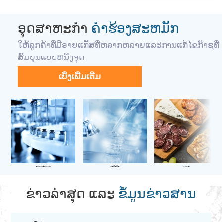
ອຸດສາຫະກໍາ
ຄໍາຮ້ອງສະຫມັກ
ໃຫ້ລູກຄ້າທີ່ມີອາຍແກັສທີ່ຫລາກຫລາຍແລະການແກ້ໄຂກ໊າຊທີ່
ສົມບູນແບບຫນຶ່ງຈຸດ
ເບິ່ງເພີ່ມເຕີມ
ອຸດສາຫະກໍາເຄມີ
ການຄົ້ນຄ້ວາ
ອາຫານ
ຂ່າວລ່າສຸດ ແລະ
ຂໍ້ມູນຂ່າວສານ