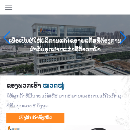
ເພື່ອເປັນຜູ້ໃຫ້ບໍລິການແກ້ໄຂອາຍແກັສທີ່ຕ້ອງການ
ສໍາລັບອຸດສາຫະກໍາທີ່ກ້າວຫນ້າ
ຂອງພວກເຮົາ
ໝວດໝູ່
ໃຫ້ລູກຄ້າທີ່ມີອາຍແກັສທີ່ຫລາກຫລາຍແລະການແກ້ໄຂກ໊າຊ
ທີ່ສົມບູນແບບຫນຶ່ງຈຸດ
ເບິ່ງສິນຄ້າທັງໝົດ