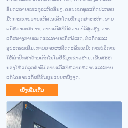
ອັນຕະລາຍແລະທຸລະກິດອື່ນໆ. ຂອບເຂດທຸລະກິດປະກອບ
ມີ: ການຂາຍອາຍແກັສເອເລັກໂຕຣນິກອຸດສາຫະກໍາ, ອາຍ
ແກັສມາດຕະຖານ, ອາຍແກັສທີ່ມີຄວາມບໍລິສຸດສູງ, ອາຍ
ແກັສທາງການແພດແລະອາຍແກັສພິເສດ; ທໍ່ແກັດແລະ
ອຸປະກອນເສີມ, ການຂາຍຜະລິດຕະພັນເຄມີ; ການບໍລິການ
ໃຫ້ຄໍາປຶກສາດ້ານເຕັກໂນໂລຢີຂໍ້ມູນຂ່າວສານ, ເພື່ອສະຫ
ນອງໃຫ້ແກ່ລູກຄ້າທີ່ມີອາຍແກັສທີ່ຫລາກຫລາຍແລະການ
ແກ້ໄຂອາຍແກັສທີ່ສົມບູນແບບຫນຶ່ງຈຸດ.
ເບິ່ງເພີ່ມເຕີມ