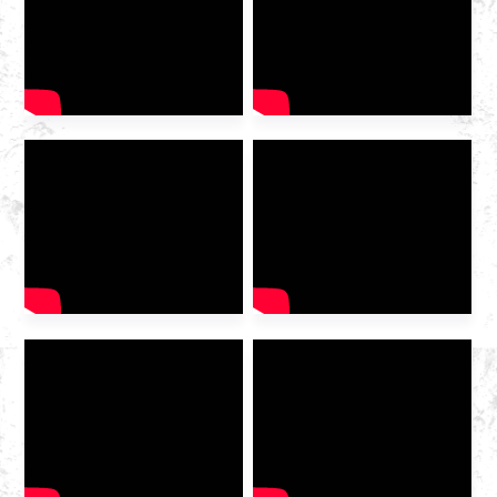
2025 hè stata aperta à u
Centru di Cunvenzione è
Esposizione di
Hangzhou. Cum'è un
fornitore di serviziu integratu
di gasu domesticu di punta ,
Huazhong Gas hè statu
invitatu à a mostra per
discutiri u futuru di l'industria
[...]