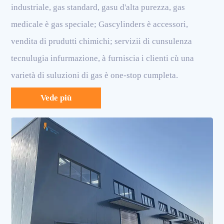
industriale, gas standard, gasu d'alta purezza, gas
medicale è gas speciale; Gascylinders è accessori,
vendita di prudutti chimichi; servizii di cunsulenza
tecnulugia infurmazione, à furniscia i clienti cù una
varietà di suluzioni di gas è one-stop cumpleta.
Vede più