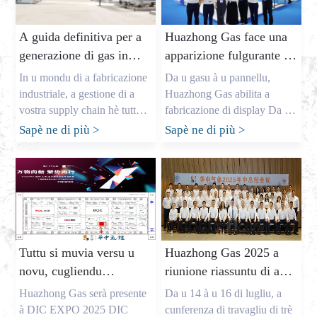
A guida definitiva per a
Huazhong Gas face una
generazione di gas in
apparizione fulgurante à
situ: sbloccare u
DIC EXPO 2025
In u mondu di a fabricazione
Da u gasu à u pannellu,
risparmiu di costu è un
industriale, a gestione di a
Huazhong Gas abilita a
suministru di gas
vostra supply chain hè tuttu.
fabricazione di display Da u
Cum'è u pruprietariu di una
7 à u 9 d'Aostu, l'attesissima
affidabile
Sapè ne di più
>
Sapè ne di più
>
grande fabbrica di gas
Mostra DIC EXPO 2025
industriale in Cina, mi
International (Shanghai)
chjamu Allen, è aghju
Display Technology and
passatu anni per aiutà
Application Innovation
l'imprese in i Stati Uniti,
Exhibition hè stata aperta in i
l'Europa è l'Australia à
Halls E1-E2 di u Shanghai
assicurà i gasi critichi chì anu
New International Expo
Tuttu si muvia versu u
Huazhong Gas 2025 a
bisognu. Capiscu e pressioni
Center. Cum'è un
novu, cugliendu
riunione riassuntu di a
chì i capi di l'acquistu cum'è
avvenimentu annuale per
momentu
mità di l'annu hè stata
Mark Shen [...]
l'industria di a visualizazione
Huazhong Gas serà presente
Da u 14 à u 16 di lugliu, a
glubale, u spettaculu di
cunclusa cù successu,
à DIC EXPO 2025 DIC
cunferenza di travagliu di trè