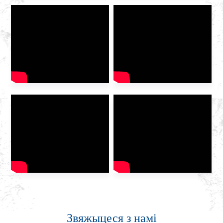
айчыннага пастаўшчыка
інтэграваных газавых
паслуг, Huazhong Gas была
запрошана на выставу, каб
абмеркаваць будучыню
галіны […]
Звяжыцеся з намі