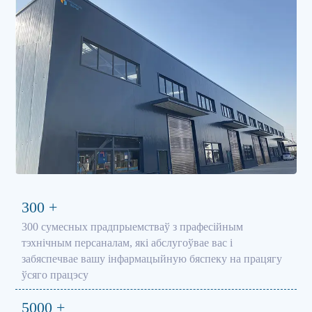
300
+
300 сумесных прадпрыемстваў з прафесійным
тэхнічным персаналам, які абслугоўвае вас і
забяспечвае вашу інфармацыйную бяспеку на працягу
ўсяго працэсу
5000
+