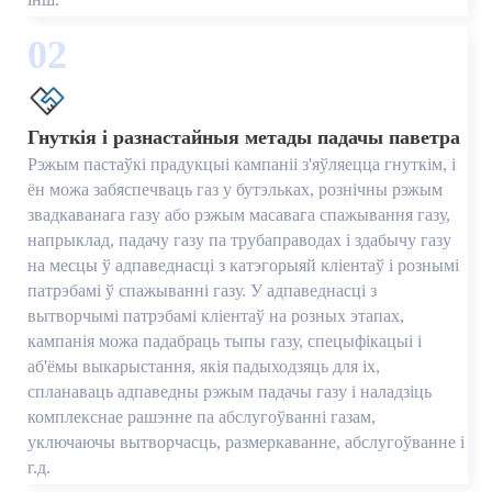
02
Гнуткія і разнастайныя метады падачы паветра
Рэжым пастаўкі прадукцыі кампаніі з'яўляецца гнуткім, і
ён можа забяспечваць газ у бутэльках, рознічны рэжым
звадкаванага газу або рэжым масавага спажывання газу,
напрыклад, падачу газу па трубаправодах і здабычу газу
на месцы ў адпаведнасці з катэгорыяй кліентаў і рознымі
патрэбамі ў спажыванні газу. У адпаведнасці з
вытворчымі патрэбамі кліентаў на розных этапах,
кампанія можа падабраць тыпы газу, спецыфікацыі і
аб'ёмы выкарыстання, якія падыходзяць для іх,
спланаваць адпаведны рэжым падачы газу і наладзіць
комплекснае рашэнне па абслугоўванні газам,
уключаючы вытворчасць, размеркаванне, абслугоўванне і
г.д.