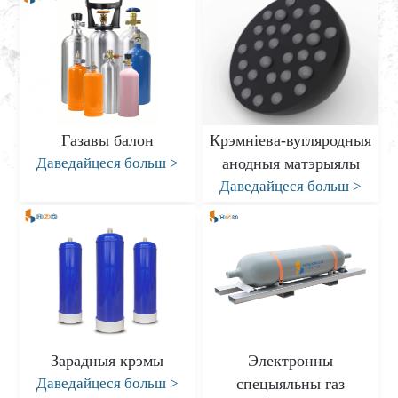
Газавы балон
Крэмніева-вугляродныя
Даведайцеся больш
>
анодныя матэрыялы
Даведайцеся больш
>
Зарадныя крэмы
Электронны
Даведайцеся больш
>
спецыяльны газ