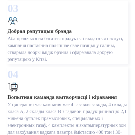
03
Добрая рэпутацыя брэнда
Абапіраючыся на багатыя прадукты і выдатныя паслугі,
кампанія пастаянна паляпшае свае пазіцыі ў галіны,
стварыла добры імідж брэнда і сфармавала добрую
рэпутацыю ў Кітаі.
04
Вопытная каманда вытворчасці і кіравання
У цяперашні час кампанія мае 4 газавыя заводы, 4 склады
класа A, 2 склады класа B з гадавой прадукцыйнасцю 2,1
мільёна бутэлек прамысловых, спецыяльных і
электронных газаў, 4 камплекты нізкатэмпературных зон
для захоўвання вадкага паветра ёмістасцю 400 тон і 30-