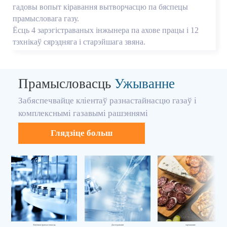
гадовы вопыт кіравання вытворчасцю па бяспецы
прамысловага газу.
Ёсць 4 зарэгістраваных інжынера па ахове працы і 12
тэхнікаў сярэдняга і старэйшага звяна.
Прамысловасць
Ужыванне
Забяспечвайце кліентаў разнастайнасцю газаў і
комплекснымі газавымі рашэннямі
Глядзіце больш
Хімічная прамысловасць
Даследаванні
харчаванне