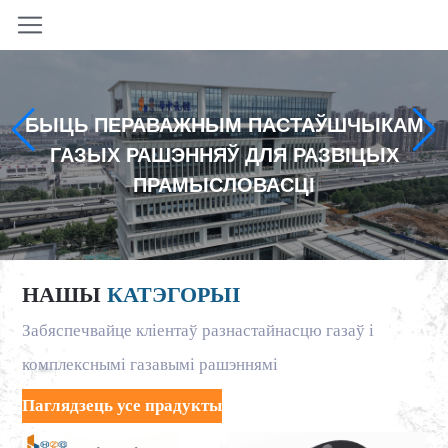
БЫЦЬ ПЕРАВАЖНЫМ ПАСТАЎШЧЫКАМ
ГАЗЫХ РАШЭННЯЎ ДЛЯ РАЗВІЦЫХ
ПРАМЫСЛОВАСЦІ
НАШЫ
КАТЭГОРЫІ
Забяспечвайце кліентаў разнастайнасцю газаў і
комплекснымі газавымі рашэннямі
Паглядзець усе прадукты