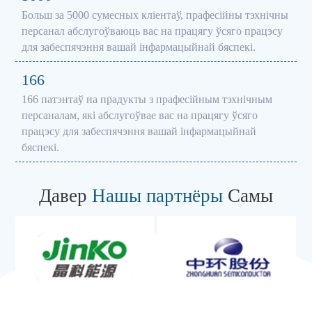
Больш за 5000 сумесных кліентаў, прафесійны тэхнічны
персанал абслугоўваюць вас на працягу ўсяго працэсу
для забеспячэння вашай інфармацыйнай бяспекі.
166
166 патэнтаў на прадукты з прафесійным тэхнічным
персаналам, які абслугоўвае вас на працягу ўсяго
працэсу для забеспячэння вашай інфармацыйнай
бяспекі.
Давер
Нашы партнёры
Самы