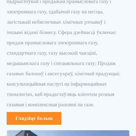
падрыхтоўкай і продажам прамысловага газу і
электроннага газу, здабычай газу на месцы,
лагістыкай небяспечных хімічных рэчываў і
іншымі відамі бізнесу. Сфера дзейнасці ўключае:
продаж прамысловага электроннага газу,
стандартнага газу, газу высокай чысціні,
медыцынскага газу і спецыяльнага газу; Продаж
газавых балонаў і аксесуараў, хімічнай прадукцыі;
кансультацыйныя паслугі па інфармацыйных
тэхналогіях, каб прадастаўляць кліентам розныя
газавыя і комплексныя рашэнні па газе.
Глядзіце больш