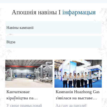
Апошнія навіны І
інфармацыя
Навіны кампаніі
Відэа
Канчатковае
Кампанія Huazhong Gas
кіраўніцтва па
з'явілася на выставе
выпрацоўцы газу на
DIC EXPO 2025
У свеце прамысловай
Ад газу да панэляў