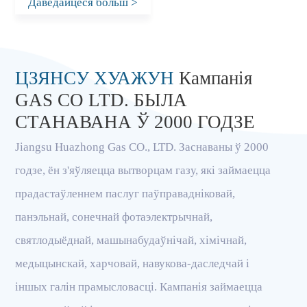
Даведайцеся больш
>
ЦЗЯНСУ ХУАЖУН
Кампанія
GAS CO LTD. БЫЛА
СТАНАВАНА Ў 2000 ГОДЗЕ
Jiangsu Huazhong Gas CO., LTD. Заснаваны ў 2000
годзе, ён з'яўляецца вытворцам газу, які займаецца
прадастаўленнем паслуг паўправадніковай,
панэльнай, сонечнай фотаэлектрычнай,
святлодыёднай, машынабудаўнічай, хімічнай,
медыцынскай, харчовай, навукова-даследчай і
іншых галін прамысловасці. Кампанія займаецца