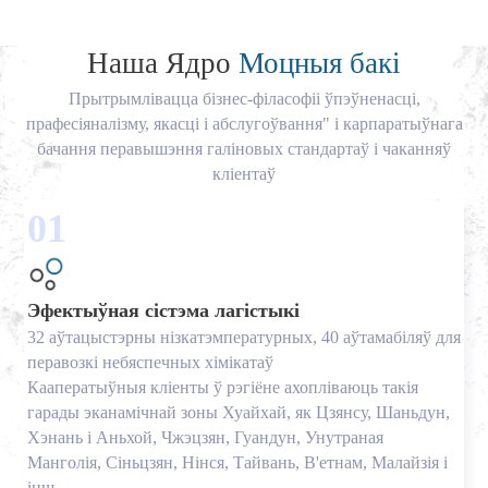
Наша Ядро
Моцныя бакі
Прытрымлівацца бізнес-філасофіі ўпэўненасці,
прафесіяналізму, якасці і абслугоўвання" і карпаратыўнага
бачання перавышэння галіновых стандартаў і чаканняў
кліентаў
01
Эфектыўная сістэма лагістыкі
32 аўтацыстэрны нізкатэмпературных, 40 аўтамабіляў для
перавозкі небяспечных хімікатаў
Кааператыўныя кліенты ў рэгіёне ахопліваюць такія
гарады эканамічнай зоны Хуайхай, як Цзянсу, Шаньдун,
Хэнань і Аньхой, Чжэцзян, Гуандун, Унутраная
Манголія, Сіньцзян, Нінся, Тайвань, В'етнам, Малайзія і
інш.