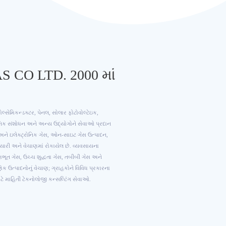
 CO LTD. 2000 માં
લ્સેમિકન્ડક્ટર, પેનલ, સોલાર ફોટોવોલ્ટેઇક,
ાનિક સંશોધન અને અન્ય ઉદ્યોગોને સેવાઓ પ્રદાન
 અને ઇલેક્ટ્રોનિક ગેસ, ઓન-સાઇટ ગેસ ઉત્પાદન,
ારી અને વેચાણમાં રોકાયેલ છે. વ્યવસાયના
માણભૂત ગેસ, ઉચ્ચ શુદ્ધતા ગેસ, તબીબી ગેસ અને
 ઉત્પાદનોનું વેચાણ; ગ્રાહકોને વિવિધ પ્રકારના
ટે માહિતી ટેકનોલોજી કન્સલ્ટિંગ સેવાઓ.