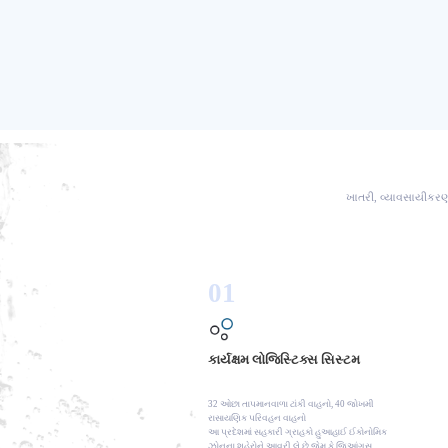
ખાતરી, વ્યાવસાયીકરણ,
01
કાર્યક્ષમ લોજિસ્ટિક્સ સિસ્ટમ
32 ઓછા તાપમાનવાળા ટાંકી વાહનો, 40 જોખમી
રાસાયણિક પરિવહન વાહનો
આ પ્રદેશમાં સહકારી ગ્રાહકો હુઆહાઈ ઈકોનોમિક
ઝોનના શહેરોને આવરી લે છે જેમ કે જિઆંગસુ,