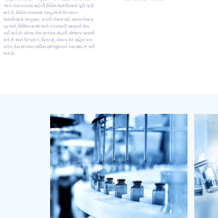
અને ગેસ વપરાશ માટેની વિવિધ જરૂરિયાતો પૂરી પાડી
શકે છે. વિવિધ તબક્કામાં ગ્રાહકોની ઉત્પાદન
જરૂરિયાતો અનુસાર, કંપની તેમના માટે યોગ્ય ગેસના
પ્રકારો, વિશિષ્ટતાઓ અને વપરાશની માત્રાને મેચ
કરી શકે છે, યોગ્ય ગેસ સપ્લાય મોડની યોજના બનાવી
શકે છે અને ઉત્પાદન, વિતરણ, સેવા વગેરે સહિત વન-
સ્ટોપ ગેસ સપ્લાય સર્વિસ સોલ્યુશનને કસ્ટમાઇઝ કરી
શકે છે.