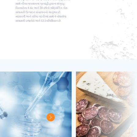
સાથે નીચા-તાપમાનના પ્રવાહી હવાના સંગ્રહ
વિસ્તારોના 4 સેટ અને 30 વર્ષનો ઔદ્યોગિક ગેસ
સલામતી ઉત્પાદન સંચાલનનો અનુભવ છે.
મધ્યવર્તી અને વરિષ્ઠ પદવીઓ સાથે 4 નોંધાયેલા
સલામતી ઇજનેરો અને 12 ટેકનિશિયન છે.