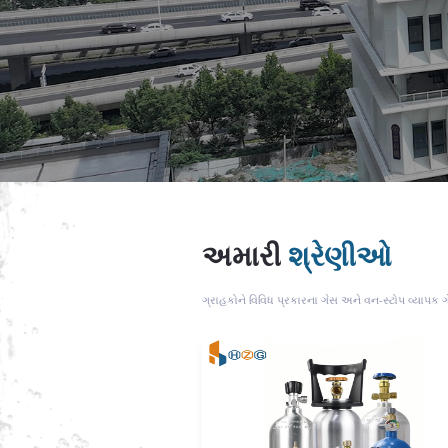
અમારી
શ્રેણીઓ
ગ્રાહકોને વિવિધ પ્રકારના ગેસ અને વન-સ્ટોપ વ્યાપક ગ