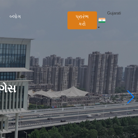
Gujarati
ે
બ્લોગ
પ્રારંભ
કરો
 ગેસ