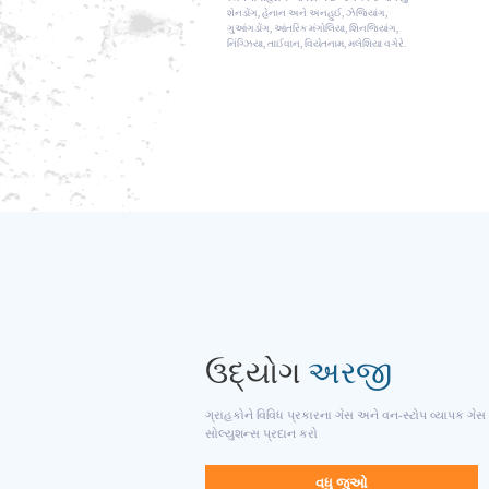
શેનડોંગ, હેનાન અને અનહુઈ, ઝેજિયાંગ,
ગુઆંગડોંગ, આંતરિક મંગોલિયા, શિનજિયાંગ,
નિંગ્ઝિયા, તાઈવાન, વિયેતનામ, મલેશિયા વગેરે.
ઉદ્યોગ
અરજી
ગ્રાહકોને વિવિધ પ્રકારના ગેસ અને વન-સ્ટોપ વ્યાપક ગેસ
સોલ્યુશન્સ પ્રદાન કરો
વધુ જુઓ