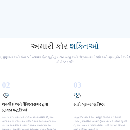
અમારી કોર
શક્તિઓ
 ગુણવત્તા અને સેવા "ની વ્યાપાર ફિલસૂફીનું પાલન કરવું અને ઉદ્યોગના ધોરણો અને ગ્રાહકોની અપે
કોર્પોરેટ દ્રષ્ટિ
02
03
લવચીક અને વૈવિધ્યસભર હવા
સારી બ્રાન્ડ પ્રતિષ્ઠા
પુરવઠા પદ્ધતિઓ
કંપનીના ઉત્પાદનોનો સપ્લાય મોડ લવચીક છે, અને તે
સમૃદ્ધ ઉત્પાદનો અને સંપૂર્ણ સેવાઓ પર આધાર
બોટલ્ડ ગેસ, લિક્વિડ ગેસ રિટેલ મોડ અથવા બલ્ક ગેસ
રાખીને, કંપનીએ સતત ઉદ્યોગમાં તેની સ્થિતિ સુધારી
વપરાશ મોડ જેમ કે પાઇપલાઇન ગેસ સપ્લાય અને
છે, સારી બ્રાન્ડ ઇમેજ સ્થાપિત કરી છે અને ચીનમાં
ગ્રાહકની શ્રેણી અનુસાર ઓન-સાઇટ ગેસ ઉત્પાદન
સારી પ્રતિષ્ઠા બનાવી છે.