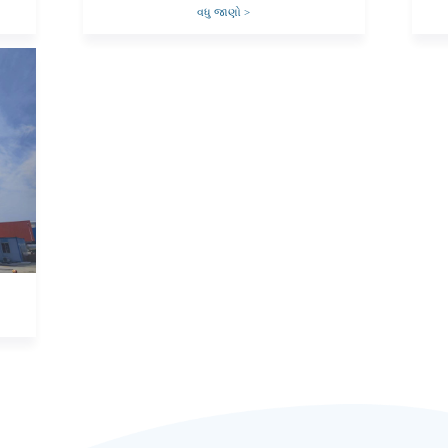
વધુ જાણો
>