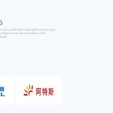
6
ડક્ટ પેટન્ટ, તમારી માહિતીની સુરક્ષા સુનિશ્ચિત કરવા માટે સમગ્ર
યા દરમિયાન તમને સેવા આપતા વ્યાવસાયિક તકનીકી
ઓ સાથે.