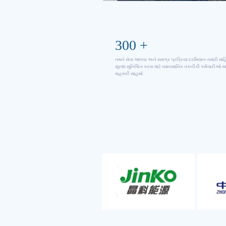
300
+
તમને સેવા આપવા અને સમગ્ર પ્રક્રિયા દરમિયાન તમારી મા
સુરક્ષા સુનિશ્ચિત કરવા માટે વ્યાવસાયિક તકનીકી કર્મચારીઓ સ
સહકારી સાહસો