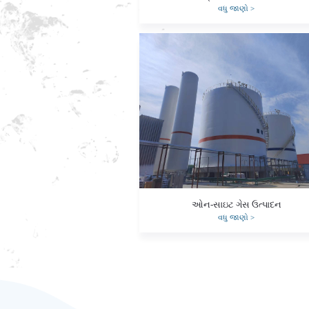
વધુ જાણો
>
ઓન-સાઇટ ગેસ ઉત્પાદન
વધુ જાણો
>