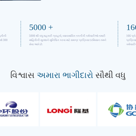
5000
+
16
હિતીની
5000 થી વધુ સહકારી ગ્રાહકો, વ્યાવસાયિક તકનીકી કર્મચારીઓ તમારી
166 પ્રો
ાથે 300
માહિતીની સુરક્ષાને સુનિશ્ચિત કરવા માટે સમગ્ર પ્રક્રિયા દરમિયાન તમને
પ્રક્રિ
સેવા આપે છે.
કર્મચારી
વિશ્વાસ
અમારા ભાગીદારો
સૌથી વધુ