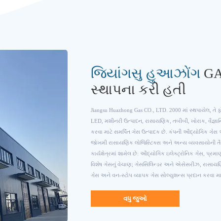
જિયાંગસુ હુઆઝોંગ
GAS
સ્થાપના કરી હતી
Jiangsu Huazhong Gas CO., LTD. 2000 માં સ્થપાયેલ, તે ફો
LED, મશીનરી ઉત્પાદન, રાસાયણિક, તબીબી, ખોરાક, વૈજ્ઞ
કરવા માટે સમર્પિત ગેસ ઉત્પાદક છે. કંપની ઔદ્યોગિક ગેસ
જોખમી રાસાયણિક લોજિસ્ટિક્સ અને અન્ય વ્યવસાયોની તૈય
કાર્યક્ષેત્રમાં શામેલ છે: ઔદ્યોગિક ઇલેક્ટ્રોનિક ગેસ, પ્ર
વિશેષ ગેસનું વેચાણ; ગેસસિલિન્ડર અને એસેસરીઝ, રાસાયણિક
ગેસ અને વન-સ્ટોપ વ્યાપક ગેસ સોલ્યુશન્સ પ્રદાન કરવા મા
વધુ જુઓ