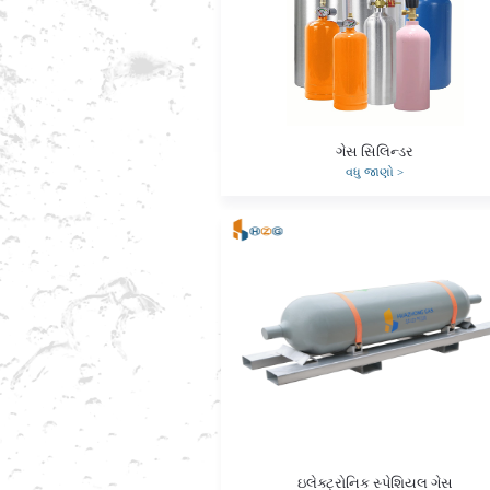
ગેસ સિલિન્ડર
વધુ જાણો
>
ઇલેક્ટ્રોનિક સ્પેશિયલ ગેસ