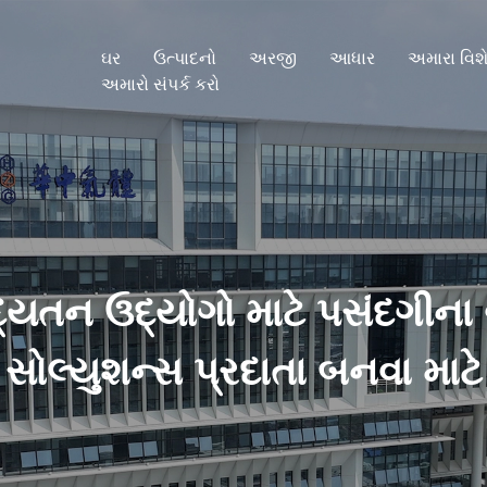
ઘર
ઉત્પાદનો
અરજી
આધાર
અમારા વિશ
અમારો સંપર્ક કરો
યતન ઉદ્યોગો માટે પસંદગીના
સોલ્યુશન્સ પ્રદાતા બનવા માટે