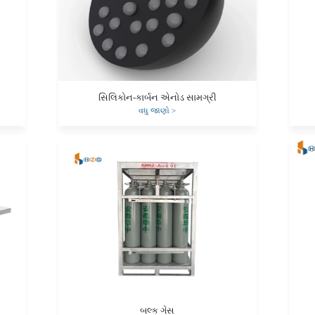
સિલિકોન-કાર્બન એનોડ સામગ્રી
વધુ જાણો
>
બલ્ક ગેસ