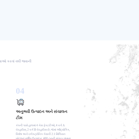
ક્ષાઓ કરતાં વધી જવાની
04
અનુભવી ઉત્પાદન અને સંચાલન
ટીમ
કંપની પાસે હાલમાં 4 ગેસ ફેક્ટરીઓ, 4 વર્ગ A
વેરહાઉસ, 2 વર્ગ B વેરહાઉસ છે, જેમાં ઔદ્યોગિક,
વિશેષ અને ઇલેક્ટ્રોનિક ગેસની 2.1 મિલિયન
બોટલનું વાર્ષિક ઉત્પાદન, 400 ટનની સંગ્રહ ક્ષમતા