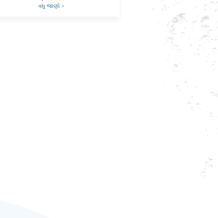
વધુ જાણો
>