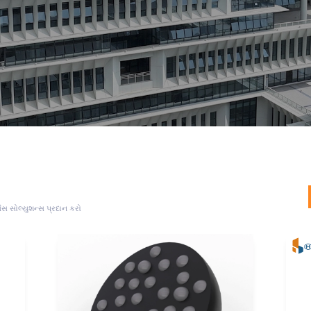
ેસ સોલ્યુશન્સ પ્રદાન કરો