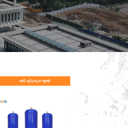
બધી પ્રોડક્ટ્સ જુઓ