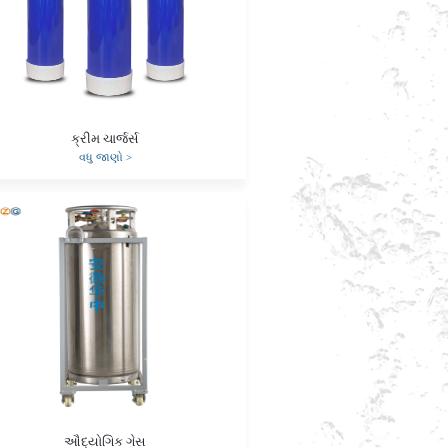
ક્રીમ ચાર્જર્સ
વધુ જાણો
>
ઔદ્યોગિક ગેસ