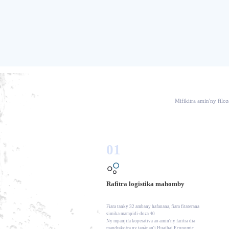
Mifikitra amin'ny fil
01
Rafitra logistika mahomby
Fiara tanky 32 ambany hafanana, fiara fitaterana
simika mampidi-doza 40
Ny mpanjifa koperativa ao amin'ny faritra dia
mandrakotra ny tanànan'i Huaihai Economic