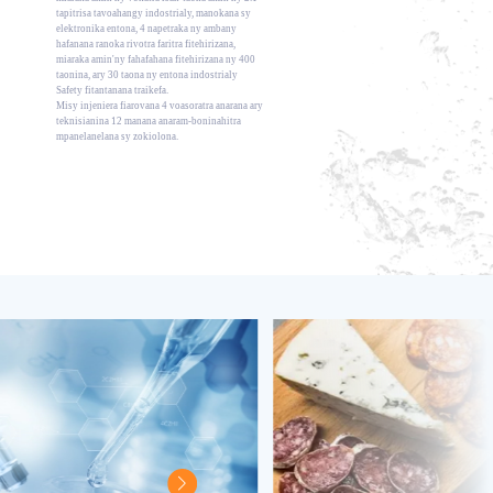
tapitrisa tavoahangy indostrialy, manokana sy
elektronika entona, 4 napetraka ny ambany
hafanana ranoka rivotra faritra fitehirizana,
miaraka amin'ny fahafahana fitehirizana ny 400
taonina, ary 30 taona ny entona indostrialy
Safety fitantanana traikefa.
Misy injeniera fiarovana 4 voasoratra anarana ary
teknisianina 12 manana anaram-boninahitra
mpanelanelana sy zokiolona.