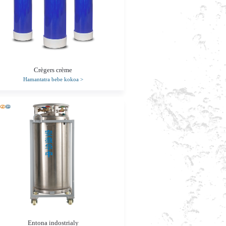
Crègers crème
Hamantatra bebe kokoa
>
Entona indostrialy