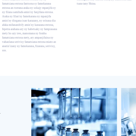
famatsiana entona fantsona sy famokarana
tsara tany Shina.
entona an-toerana araka ny sokajy mpanjifa sy
ny filana samihafa amin'ny fanjifana entona.
Araka ny filan'ny famokarana ny mpanjifa
amin'ny dingana isan-karazany, ny orinasa dia
afaka mifanandrify amin'ny karazana entona,
fepetra arahana ary ny habetsaky ny fampiasana
mety ho azy ireo, manomana ny fomba
famatsiana entona mety, ary ampanjifaina ny
vahaolana serivisy famatsiana entona miato ao
anatin'izany ny famokarana, fizarana, serivisy,
sns.
Y