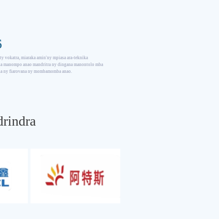
6
ty vokatra, miaraka amin'ny mpiasa ara-teknika
na manompo anao mandritra ny dingana manontolo mba
na ny fiarovana ny mombamomba anao.
rindra