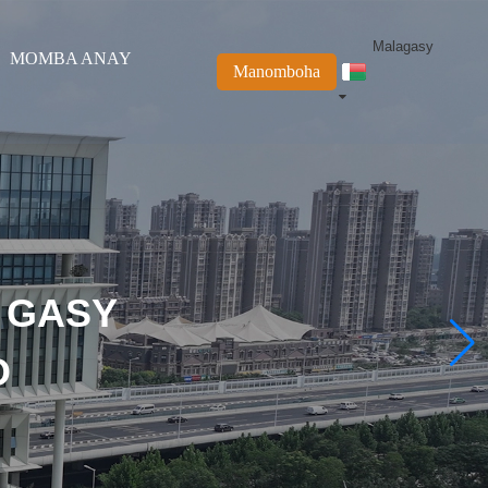
Malagasy
MOMBA ANAY
Manomboha
 GASY
O