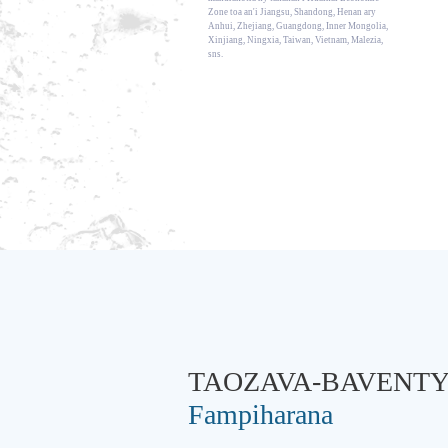
Zone toa an'i Jiangsu, Shandong, Henan ary
Anhui, Zhejiang, Guangdong, Inner Mongolia,
Xinjiang, Ningxia, Taiwan, Vietnam, Malezia,
sns.
TAOZAVA-BAVENT
Fampiharana