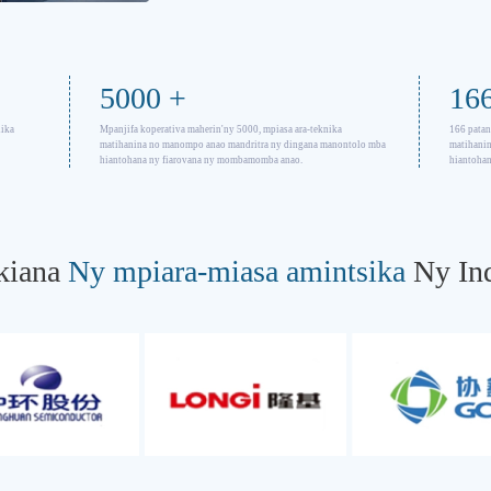
5000
+
16
nika
Mpanjifa koperativa maherin'ny 5000, mpiasa ara-teknika
166 patan
matihanina no manompo anao mandritra ny dingana manontolo mba
matihani
hiantohana ny fiarovana ny mombamomba anao.
hiantoha
okiana
Ny mpiara-miasa amintsika
Ny Ind