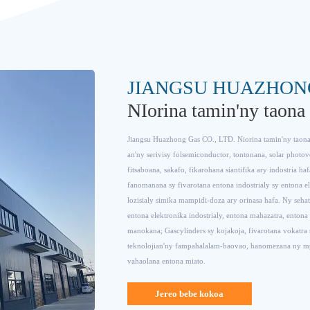
JIANGSU HUAZHON
NIorina tamin'ny taona
Jiangsu Huazhong Gas CO., LTD. Niorina tamin'ny taon
an'ny serivisy folsemiconductor, tontonana, solar photov
fitsaboana, sakafo, fikarohana siantifika ary indostria 
fanomanana sy fivarotana entona indostrialy sy entona e
lozisialy simika mampidi-doza ary orinasa hafa. Ny sehat
entona elektronika indostrialy, entona mahazatra, entona
manokana; Gascylinders sy kojakoja, fivarotana vokatra
teknolojian'ny fampahalalam-baovao, hanomezana ny mp
vahaolana entona miato.
Jereo bebe kokoa