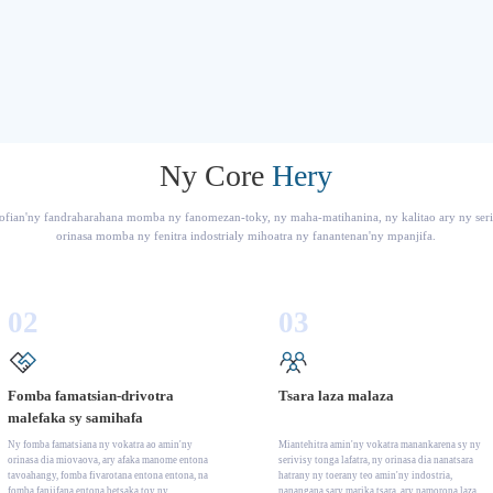
Ny Core
Hery
ozofian'ny fandraharahana momba ny fanomezan-toky, ny maha-matihanina, ny kalitao ary ny seriv
orinasa momba ny fenitra indostrialy mihoatra ny fanantenan'ny mpanjifa.
02
03
Fomba famatsian-drivotra
Tsara laza malaza
malefaka sy samihafa
Ny fomba famatsiana ny vokatra ao amin'ny
Miantehitra amin'ny vokatra manankarena sy ny
orinasa dia miovaova, ary afaka manome entona
serivisy tonga lafatra, ny orinasa dia nanatsara
tavoahangy, fomba fivarotana entona entona, na
hatrany ny toerany teo amin'ny indostria,
fomba fanjifana entona betsaka toy ny
nanangana sary marika tsara, ary namorona laza