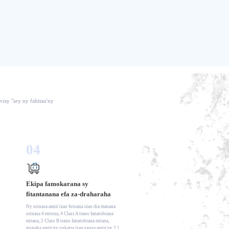
isy "ary ny fahitan'ny
04
Ekipa famokarana sy
fitantanana efa za-draharaha
Ny orinasa amin'izao fotoana izao dia manana
orinasa 4 entona, 4 Class A trano fanatobiana
entana, 2 Class B trano fanatobiana entana,
miaraka amin'ny vokatra isan-taona amin'ny 2.1