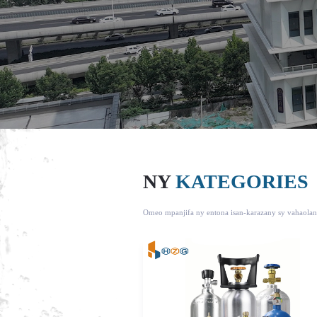
NY
KATEGORIES
Omeo mpanjifa ny entona isan-karazany sy vahaolan