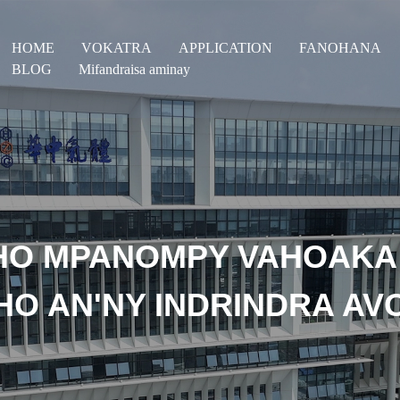
HOME
VOKATRA
APPLICATION
FANOHANA
BLOG
Mifandraisa aminay
HO MPANOMPY VAHOAKA
HO AN'NY INDRINDRA AV