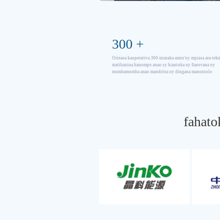
300
+
Orinasa kaoperativa 300 miaraka amin'ny mpiasa ara-tek
matihanina hanompo anao sy hiantoka ny fiarovana ny
mombamomba anao mandritra ny dingana manontolo
fahat