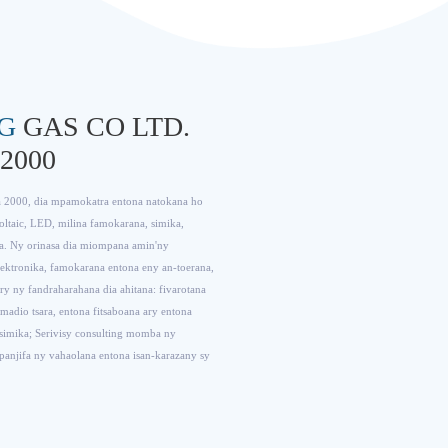
G
GAS CO LTD.
 2000
a 2000, dia mpamokatra entona natokana ho
oltaic, LED, milina famokarana, simika,
hafa. Ny orinasa dia miompana amin'ny
lektronika, famokarana entona eny an-toerana,
ry ny fandraharahana dia ahitana: fivarotana
 madio tsara, entona fitsaboana ary entona
 simika; Serivisy consulting momba ny
anjifa ny vahaolana entona isan-karazany sy