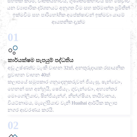
සහතික කිරීම, වෘත්තීයභාවය, ගුණාත්මකභාවය සහ සේවාව
යන ව්‍යාපාරික දර්ශනයට අනුගත වීම සහ කර්මාන්ත ප්‍රමිතීන්
ඉක්මවීම සහ පාරිභෝගික අපේක්ෂාවන් ඉක්මවා යාමේ
ආයතනික දැක්ම
01
කාර්යක්ෂම සැපයුම් පද්ධතිය
අඩු උෂ්ණත්ව ටැංකි වාහන 32ක්, අනතුරුදායක රසායනික
ප්‍රවාහන වාහන 40ක්
කලාපයේ සමුපකාර ගනුදෙනුකරුවන් ජියැංසු, ෂැන්ඩොං,
හෙනන් සහ අන්හුයි, ෂෙජියැං, ගුවැන්ඩොං, අභ්‍යන්තර
මොංගෝලියාව, ෂින්ජියැන්ග්, නින්ග්ෂියා, තායිවානය,
වියට්නාමය, මැලේසියාව වැනි Huaihai ආර්ථික කලාප
නගර ආවරණය කරයි.
02