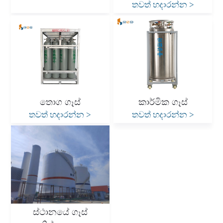
තවත් හදාරන්න
>
තොග ගෑස්
කාර්මික ගෑස්
තවත් හදාරන්න
>
තවත් හදාරන්න
>
ස්ථානයේ ගෑස්