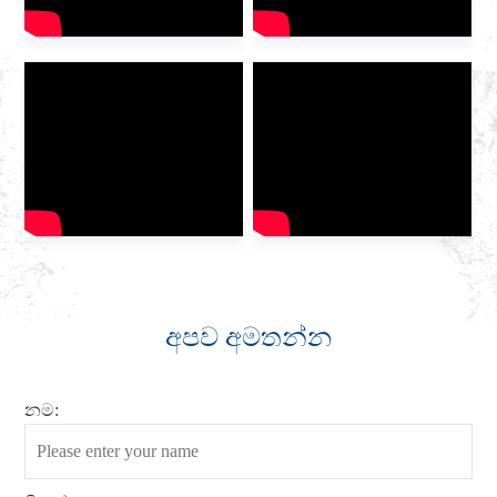
අපව අමතන්න
නම: