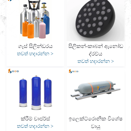
ගෑස් සිලින්ඩරය
සිලිකන්-කාබන් ඇනෝඩ
තවත් හදාරන්න
>
ද්රව්ය
තවත් හදාරන්න
>
ක්රීම් චාජර්ස්
ඉලෙක්ට්රොනික විශේෂ
තවත් හදාරන්න
>
වායු