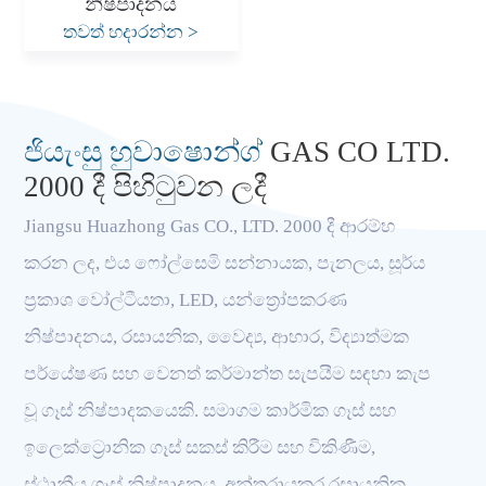
නිෂ්පාදනය
තවත් හදාරන්න
>
ජියැංසු හුවාෂොන්ග්
GAS CO LTD.
2000 දී පිහිටුවන ලදී
Jiangsu Huazhong Gas CO., LTD. 2000 දී ආරම්භ
කරන ලද, එය ෆෝල්සෙමි සන්නායක, පැනලය, සූර්ය
ප්‍රකාශ වෝල්ටීයතා, LED, යන්ත්‍රෝපකරණ
නිෂ්පාදනය, රසායනික, වෛද්‍ය, ආහාර, විද්‍යාත්මක
පර්යේෂණ සහ වෙනත් කර්මාන්ත සැපයීම සඳහා කැප
වූ ගෑස් නිෂ්පාදකයෙකි. සමාගම කාර්මික ගෑස් සහ
ඉලෙක්ට්‍රොනික ගෑස් සකස් කිරීම සහ විකිණීම,
ස්ථානීය ගෑස් නිෂ්පාදනය, අන්තරායකර රසායනික