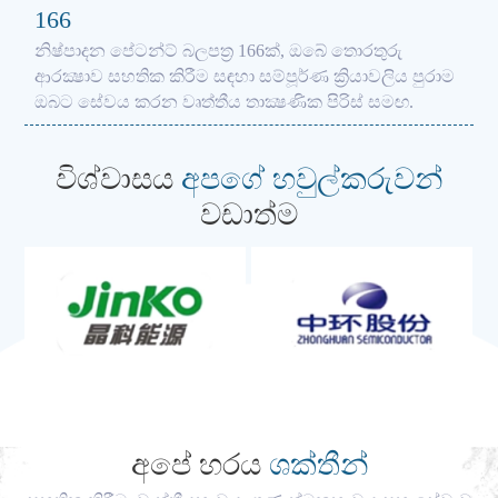
166
නිෂ්පාදන පේටන්ට් බලපත්‍ර 166ක්, ඔබේ තොරතුරු
ආරක්‍ෂාව සහතික කිරීම සඳහා සම්පූර්ණ ක්‍රියාවලිය පුරාම
ඔබට සේවය කරන වෘත්තීය තාක්‍ෂණික පිරිස් සමඟ.
විශ්වාසය
අපගේ හවුල්කරුවන්
වඩාත්ම
අපේ හරය
ශක්තීන්