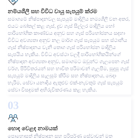
නම්යශීලී සහ විවිධ වායු සැපයුම් ක්රම
සමාගමේ නිෂ්පාදනවල සැපයුම් මාදිලිය නම්‍යශීලී වන අතර,
එයට බෝතල් කළ ගෑස්, ද්‍රව ගෑස් සිල්ලර මාදිලිය හෝ
පාරිභෝගික කාණ්ඩය අනුව සහ ගෑස් පරිභෝජනය සඳහා
විවිධ අවශ්‍යතා අනුව නල මාර්ග ගෑස් සැපයුම සහ ස්ථානීය
ගෑස් නිෂ්පාදනය වැනි තොග ගෑස් පරිභෝජන මාදිලිය
සැපයිය හැකිය. විවිධ අවස්ථා වලදී පාරිභෝගිකයින්ගේ
නිෂ්පාදන අවශ්‍යතා අනුව, සමාගමට ඔවුන්ට ගැලපෙන ගෑස්
වර්ග, පිරිවිතරයන් සහ භාවිත පරිමාවන් ගැලපීම, සුදුසු ගෑස්
සැපයුම් මාදිලිය සැලසුම් කිරීම සහ නිෂ්පාදනය, බෙදා
හැරීම, සේවා යනාදිය ඇතුළුව එක්-නැවතුම් ගෑස් සැපයුම්
සේවා විසඳුමක් අභිරුචිකරණය කළ හැකිය.
03
හොඳ වෙළඳ නාමයක්
පොහොසත් නිෂ්පාදන සහ පරිපූර්ණ සේවාවන් මත