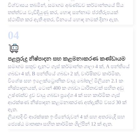
විශ්වාසය තබමින්, සමාගම අඛණ්ඩව කර්මාන්තයේ සිය
තත්ත්වය වැඩිදියුණු කර, හොඳ සන්නාම ප්රතිරූපයක්
ස්ථාපිත කර ඇති අතර, චීනයේ හොඳ නමක් දිනා ඇත.
04
පළපුරුදු නිෂ්පාදන සහ කළමනාකරණ කණ්ඩායම
සමාගම සතුව දැනට ගෑස් කර්මාන්ත ශාලා 4 ක්, A පන්තියේ
ගබඩා 4 ක්, B පන්තියේ ගබඩා 2 ක්, වාර්ෂිකව කාර්මික,
විශේෂ සහ ඉලෙක්ට්‍රොනික වායු බෝතල් මිලියන 2.1 ක
නිෂ්පාදනයක්, ටොන් 400 ක ගබඩා ධාරිතාවක් සහිත අඩු
උෂ්ණත්ව ද්‍රව වායු ගබඩා ප්‍රදේශ 4 ක් සහ කාර්මික ගෑස්
ආරක්ෂණ නිෂ්පාදන කළමනාකරණ අත්දැකීම් වසර 30 ක්
ඇත.
ලියාපදිංචි ආරක්ෂක ඉංජිනේරුවන් 4 ක් සහ අතරමැදි සහ
ජ්‍යෙෂ්ඨ මාතෘකා සහිත කාර්මික ශිල්පීන් 12 ක් ඇත.