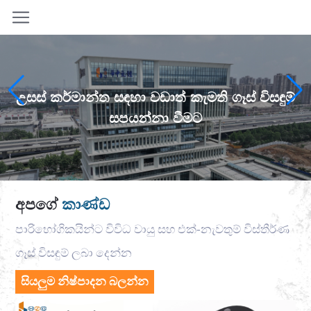
උසස් කර්මාන්ත සඳහා වඩාත් කැමති ගෑස් විසඳුම්
සපයන්නා වීමට
අපගේ
කාණ්ඩ
පාරිභෝගිකයින්ට විවිධ වායු සහ එක්-නැවතුම් විස්තීර්ණ
ගෑස් විසඳුම් ලබා දෙන්න
සියලුම නිෂ්පාදන බලන්න