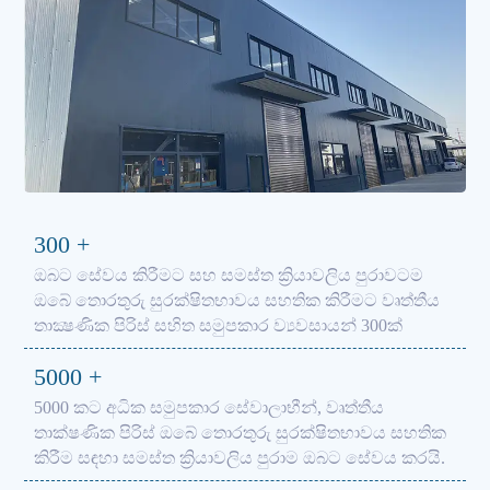
300
+
ඔබට සේවය කිරීමට සහ සමස්ත ක්‍රියාවලිය පුරාවටම
ඔබේ තොරතුරු සුරක්ෂිතභාවය සහතික කිරීමට වෘත්තීය
තාක්‍ෂණික පිරිස් සහිත සමුපකාර ව්‍යවසායන් 300ක්
5000
+
5000 කට අධික සමුපකාර සේවාලාභීන්, වෘත්තීය
තාක්ෂණික පිරිස් ඔබේ තොරතුරු සුරක්ෂිතභාවය සහතික
කිරීම සඳහා සමස්ත ක්‍රියාවලිය පුරාම ඔබට සේවය කරයි.