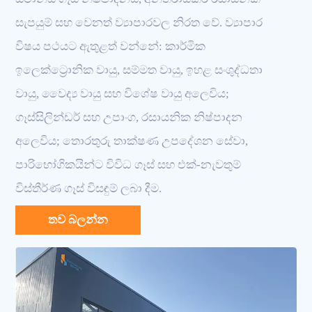
සැපයුම් සහ වෙනත් ව්‍යාපාරවල නිරත වේ. ව්‍යාපාර
විෂය පථයට ඇතුළත් වන්නේ: කාර්මික
ඉලෙක්ට්‍රොනික වායු, සම්මත වායු, ඉහළ සංශුද්ධතා
වායු, වෛද්‍ය වායු සහ විශේෂ වායු අලෙවිය;
ගෑස්සිලින්ඩර් සහ උපාංග, රසායනික නිෂ්පාදන
අලෙවිය; තොරතුරු තාක්ෂණ උපදේශන සේවා,
පාරිභෝගිකයින්ට විවිධ ගෑස් සහ එක්-නැවතුම්
විස්තීර්ණ ගෑස් විසඳුම් ලබා දීම.
තව බලන්න