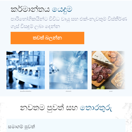
කර්මාන්තය
යෙදුම
පාරිභෝගිකයින්ට විවිධ වායු සහ එක්-නැවතුම් විස්තීර්ණ
ගෑස් විසඳුම් ලබා දෙන්න
තවත් බලන්න
රසායනික කර්මාන්තය
පර්යේෂණ
ආහාර
නවතම පුවත් සහ
තොරතුරු
සමාගම් පුවත්