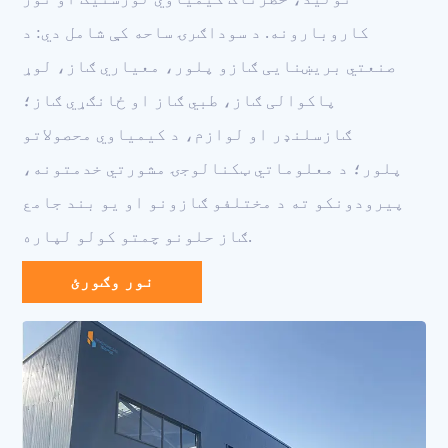
کاروبارونه. د سوداګرۍ ساحه کې شامل دي: د
صنعتي بریښنایی ګازو پلور، معیاري ګاز، لوړ
پاکوالی ګاز، طبي ګاز او ځانګړي ګاز؛
ګازسلنډر او لوازم، د کیمیاوي محصولاتو
پلور؛ د معلوماتي ټکنالوجۍ مشورتي خدمتونه،
پیرودونکو ته د مختلفو ګازونو او یو بند جامع
ګاز حلونو چمتو کولو لپاره.
نور وګورئ