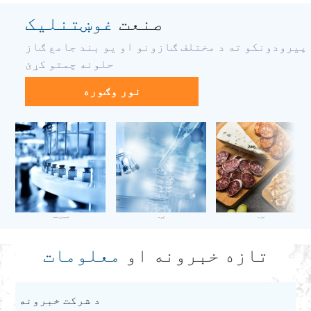
صنعت
غوښتنلیک
پیرودونکو ته د مختلف ګازونو او یو بند جامع ګاز
حلونه چمتو کړئ
نور وګوره
خواړه
څیړنه
کیمیاوي صنعت
تازه خبرونه او
معلومات
د شرکت خبرونه