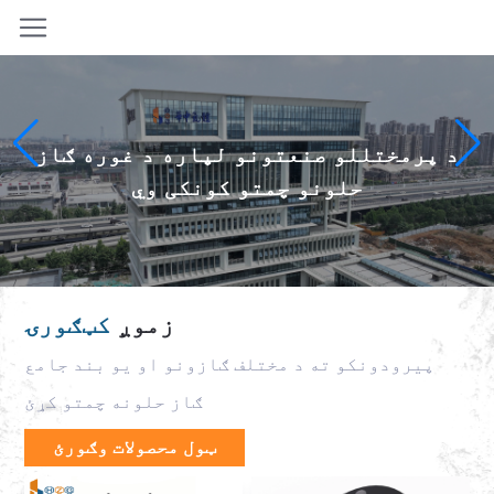
د پرمختللو صنعتونو لپاره د غوره ګاز
حلونو چمتو کونکی وي
زموږ
کټګورۍ
پیرودونکو ته د مختلف ګازونو او یو بند جامع
ګاز حلونه چمتو کړئ
ټول محصولات وګورئ