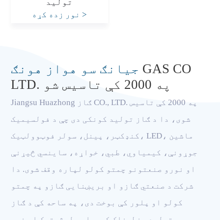
تولید
>
نور زده کړه
GAS CO
جيانګ سو هواز هونګ
LTD. په 2000 کې تاسیس شو
Jiangsu Huazhong ګاز CO., LTD. په 2000 کې تاسیس
شوی، دا د ګاز تولید کونکی دی چې د فولسیمیک
کنډکټر، پینل، سولر فوټوولټیک، LED، ماشین
جوړونې، کیمیاوي، طبي، خواړه، ساینسي څیړنې
او نورو صنعتونو چمتو کولو لپاره وقف شوی. دا
شرکت د صنعتي ګازو او بریښنایی ګازو په چمتو
کولو او پلور کې بوخت دی، په ساحه کې د ګاز
تولید، خطرناک کیمیاوي لوژستیک او نور