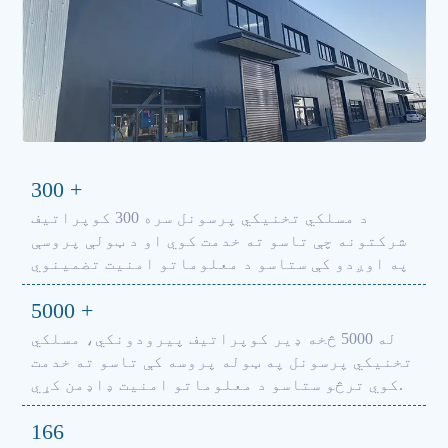
300
+
د مسلکي تخنیکي پرسونل سره 300 کوپراتیف
شرکتونه چې تاسو ته خدمت کوي او د ټولې پروسې
په اوږدو کې ستاسو د معلوماتو امنیت تضمینوي
5000
+
له 5000 څخه ډیر کوپراتیف پیرودونکي، مسلکي
تخنیکي پرسونل په ټوله پروسه کې تاسو ته خدمت
کوي ترڅو ستاسو د معلوماتو امنیت ډاډمن کړي.
166