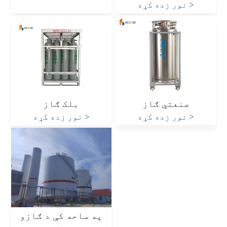
>
نور زده کړه
صنعتي ګاز
بلک ګاز
>
نور زده کړه
>
نور زده کړه
په ساحه کې د ګازو