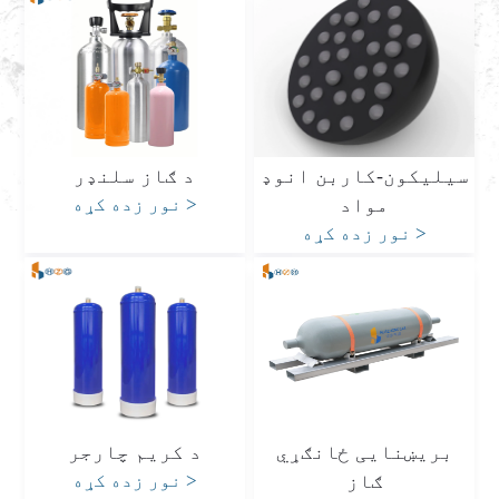
سیلیکون-کاربن انوډ
د ګاز سلنډر
مواد
>
نور زده کړه
>
نور زده کړه
بریښنایی ځانګړي
د کریم چارجر
ګاز
>
نور زده کړه