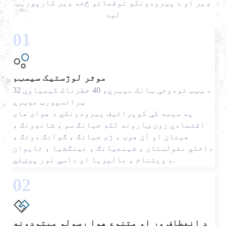
ډیر او د پیرودونکو توقعاتو څخه ډیر کارپوریټ
لید
01
موثر لوژستیک سیسټم
32 د ټیټ تودوخې ټانک موټرې، 40 خطرناک کیمیاوي
ټرانسپورټ موټرې
په سیمه کې کوپراتیف پیرودونکي د هوای های
اقتصادي زون ښارونه لکه جیانګ سو ، شانډونګ ،
هینان او آن هوی ، ژی جیانګ ، ګوانګ دونګ ،
داخلي مغولستان ، شینجیانګ ، نینګشیا ، تایوان
، ویتنام ، مالیزیا او داسې نور پوښلي.
02
د انعطاف وړ او متنوع هوا رسولو میتودونه