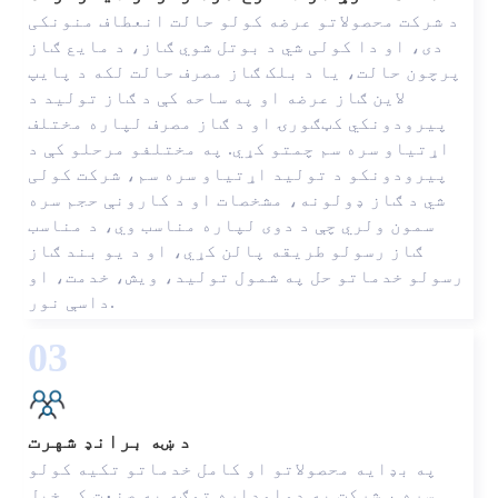
د شرکت محصولاتو عرضه کولو حالت انعطاف منونکی
دی، او دا کولی شي د بوتل شوي ګاز، د مایع ګاز
پرچون حالت، یا د بلک ګاز مصرف حالت لکه د پایپ
لاین ګاز عرضه او په ساحه کې د ګاز تولید د
پیرودونکي کټګورۍ او د ګاز مصرف لپاره مختلف
اړتیاو سره سم چمتو کړي. په مختلفو مرحلو کې د
پیرودونکو د تولید اړتیاو سره سم، شرکت کولی
شي د ګاز ډولونه، مشخصات او د کارونې حجم سره
سمون ولري چې د دوی لپاره مناسب وي، د مناسب
ګاز رسولو طریقه پالن کړي، او د یو بند ګاز
رسولو خدماتو حل په شمول تولید، ویش، خدمت، او
داسې نور.
03
د ښه برانډ شهرت
په بډایه محصولاتو او کامل خدماتو تکیه کولو
سره ، شرکت په دوامداره توګه په صنعت کې خپل