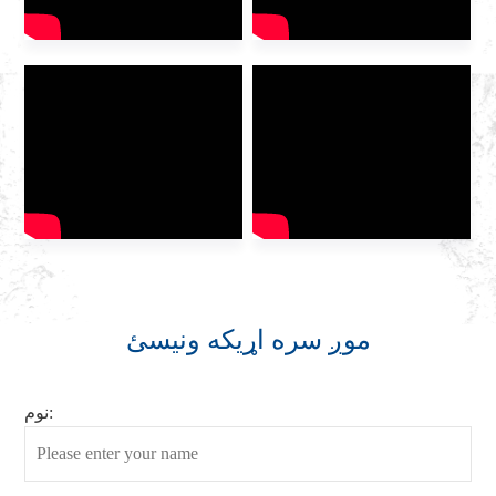
بحث وکړي […]
موږ سره اړیکه ونیسئ
نوم: