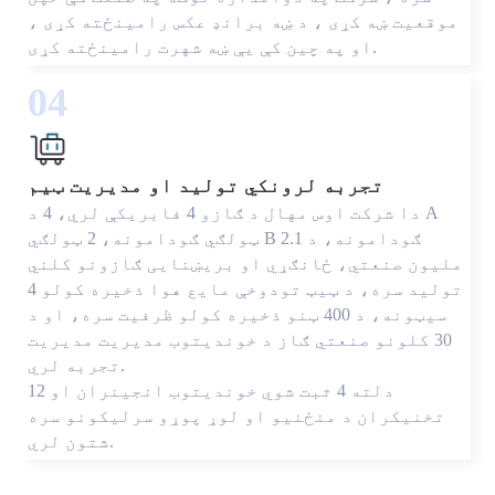
موقعیت ښه کړی ، د ښه برانډ عکس رامینځته کړی ،
او په چین کې یې ښه شهرت رامینځته کړی.
04
تجربه لرونکي تولید او مدیریت ټیم
دا شرکت اوس مهال د ګازو 4 فابریکې لري، 4 د A
ټولګي ګودامونه، 2 ټولګي B ګودامونه، د 2.1
ملیون صنعتي، ځانګړي او بریښنایی ګازونو کلني
تولید سره، د ټیټ تودوخې مایع هوا ذخیره کولو 4
سیټونه، د 400 ټنو ذخیره کولو ظرفیت سره، او د
30 کلونو صنعتي ګاز د خوندیتوب مدیریت مدیریت
تجربه لري.
دلته 4 ثبت شوي خوندیتوب انجینران او 12
تخنیکران د منځنیو او لوړ پوړو سرلیکونو سره
شتون لري.