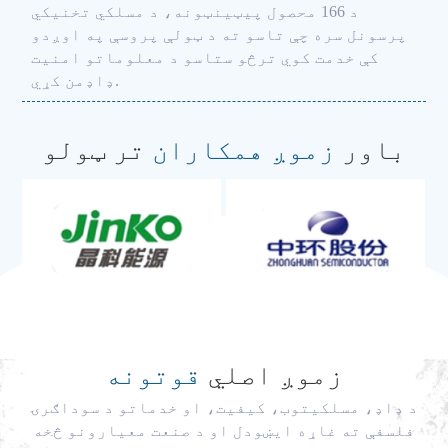
د 166 محصول پیټینټونه، د مسلکي تخنیکي
پرسونل سره چې تاسو ته د ټولې پروسې په اوږدو
کې خدمت کوي ترڅو ستاسو د معلوماتو امنیت
ډاډمن کړي.
باور
زموږ همکاران
تر ټولو
زموږ اصلي
قوتونه
د ډاډ، مسلکیتوب، کیفیت، او خدماتو د سوداګرۍ
فلسفې ته غاړه ایښودل او د صنعت معیارونو څخه