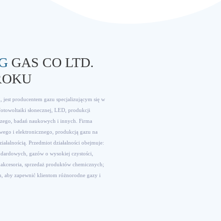
G
GAS CO LTD.
ROKU
jest producentem gazu specjalizującym się w
fotowoltaiki słonecznej, LED, produkcji
zego, badań naukowych i innych. Firma
wego i elektronicznego, produkcją gazu na
iałalnością. Przedmiot działalności obejmuje:
ndardowych, gazów o wysokiej czystości,
 akcesoria, sprzedaż produktów chemicznych;
h, aby zapewnić klientom różnorodne gazy i