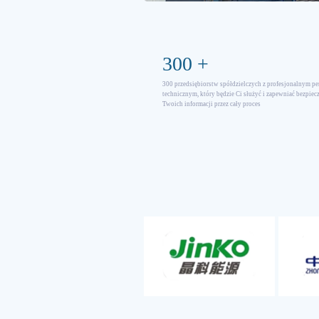
300
+
300 przedsiębiorstw spółdzielczych z profesjonalnym p
technicznym, który będzie Ci służyć i zapewniać bezpie
Twoich informacji przez cały proces