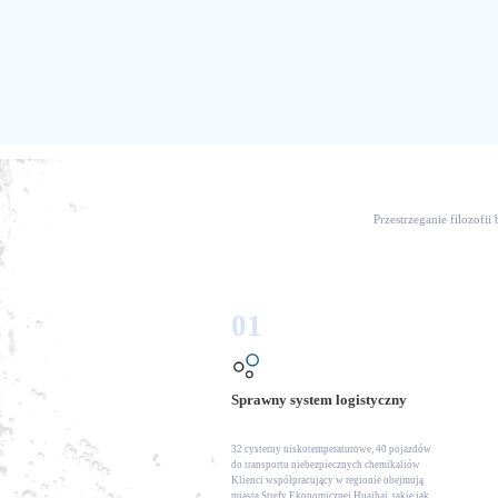
Przestrzeganie filozofi
01
Sprawny system logistyczny
32 cysterny niskotemperaturowe, 40 pojazdów
do transportu niebezpiecznych chemikaliów
Klienci współpracujący w regionie obejmują
miasta Strefy Ekonomicznej Huaihai, takie jak