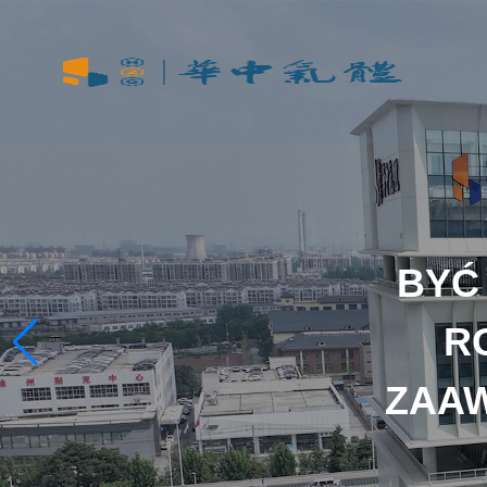
BYĆ
R
ZAA