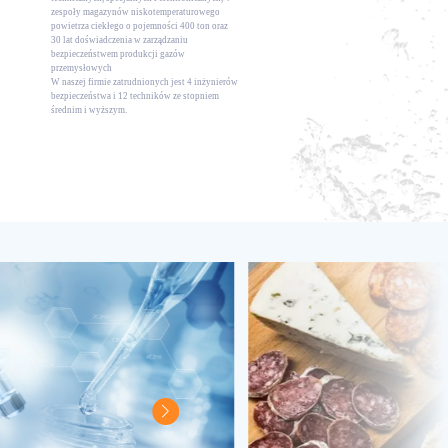
zespoły magazynów niskotemperaturowego
powietrza ciekłego o pojemności 400 ton oraz
30 lat doświadczenia w zarządzaniu
bezpieczeństwem produkcji gazów
przemysłowych
W naszej firmie zatrudnionych jest 4 inżynierów
bezpieczeństwa i 12 techników ze stopniem
średnim i wyższym.