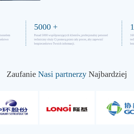
5000
+
ersonelem
Ponad 5000 współpracujących klientów, profesjonalny personel
166
czeństwo
techniczny służy Ci pomocą przez cały proces, aby zapewnić
tec
bezpieczeństwo Twoich informacji.
bez
Zaufanie
Nasi partnerzy
Najbardziej