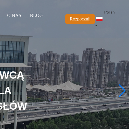
Polish
O NAS
BLOG
Rozpocznij
AWCĄ
LA
SŁÓW