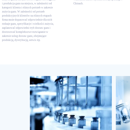
i produkcja gazu na miejscu, w zależności od
Chinach.
kategorii klienta i różnych potrzeb w zakresie
zużycia gazu. W zależności od potrzeb
produkcyjnych klientów na różnych etapach
firma może dopasować odpowiednie dla nich
rodzaje gazu, specyfikacje i wielkości zużycia,
zaplanować odpowiedni tryb dostaw gazu i
dostosować kompleksowe rozwiązanie w
zakresie usług dostaw gazu, obejmujące
produkcję, dystrybucję, serwis itp.