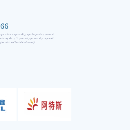
166
 patentów na produkty, a profesjonalny personel
hniczny służy Ci przez cały proces, aby zapewnić
pieczeństwo Twoich informacji.