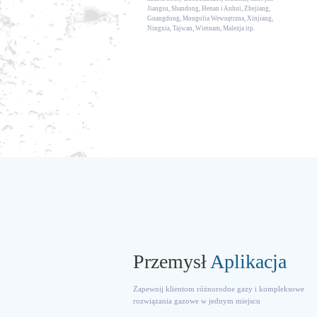
Jiangsu, Shandong, Henan i Anhui, Zhejiang,
Guangdong, Mongolia Wewnętrzna, Xinjiang,
Ningxia, Tajwan, Wietnam, Malezja itp.
Przemysł
Aplikacja
Zapewnij klientom różnorodne gazy i kompleksowe
rozwiązania gazowe w jednym miejscu