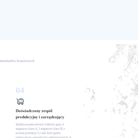
ia standardów branżowych
04
Doświadczony zespół
produkcyjny i zarządzający
Spółka posiada obecnie 4 fabryki gazu, 4
magazyny klasy A, 2 magazyny klasy B, o
rocznej produkcji 2,1 mln butli gazów
technicznych, specjalnych i elektronicznych, 4