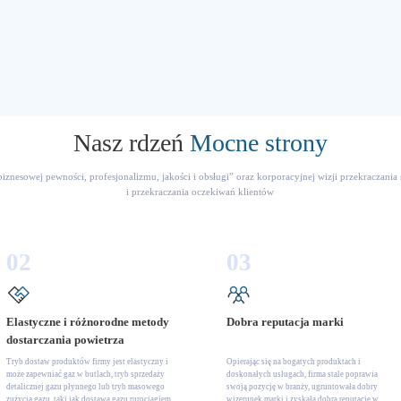
Nasz rdzeń
Mocne strony
i biznesowej pewności, profesjonalizmu, jakości i obsługi” oraz korporacyjnej wizji przekraczan
i przekraczania oczekiwań klientów
02
03
Elastyczne i różnorodne metody
Dobra reputacja marki
dostarczania powietrza
Tryb dostaw produktów firmy jest elastyczny i
Opierając się na bogatych produktach i
może zapewniać gaz w butlach, tryb sprzedaży
doskonałych usługach, firma stale poprawia
detalicznej gazu płynnego lub tryb masowego
swoją pozycję w branży, ugruntowała dobry
zużycia gazu, taki jak dostawa gazu rurociągiem
wizerunek marki i zyskała dobrą reputację w