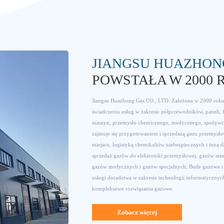
JIANGSU HUAZHON
POWSTAŁA W 2000 
Jiangsu Huazhong Gas CO., LTD. Założona w 2000 roku, 
świadczeniu usług w zakresie półprzewodników, paneli, 
maszyn, przemysłu chemicznego, medycznego, spożywc
zajmuje się przygotowaniem i sprzedażą gazu przemysło
miejscu, logistyką chemikaliów niebezpiecznych i inną dz
sprzedaż gazów do elektroniki przemysłowej, gazów sta
gazów medycznych i gazów specjalnych; Butle gazowe i
usługi doradztwa w zakresie technologii informatycznyc
kompleksowe rozwiązania gazowe.
Zobacz więcej