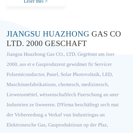
Léier méi
>
JIANGSU HUAZHONG
GAS CO
LTD. 2000 GESCHAFT
Jiangsu Huazhong Gas CO., LTD. Gegrënnt am Joer
2000, ass et e Gasproduzent gewidmet fir Servicer
Folsemiconductor, Panel, Solar Photovoltaik, LED,
Maschinnefabrikatioun, chemesch, medizinesch,
Liewensmëttel, wëssenschaftlech Fuerschung an aner
Industrien ze liwweren. D'Firma beschäftegt sech mat
der Virbereedung a Verkaf vun Industriegas an
Elektronesche Gas, Gasproduktioun op der Plaz,