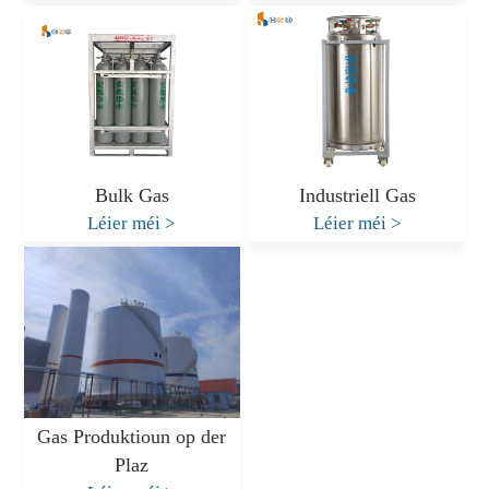
Bulk Gas
Industriell Gas
Léier méi
>
Léier méi
>
Gas Produktioun op der
Plaz