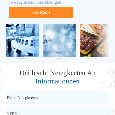
iwwergräifend Gasléisungen
See More
Chemesch Industrie
Fuerschung
Iessen
Déi lescht Neiegkeeten An
Informatiounen
Firma Neiegkeeten
Video