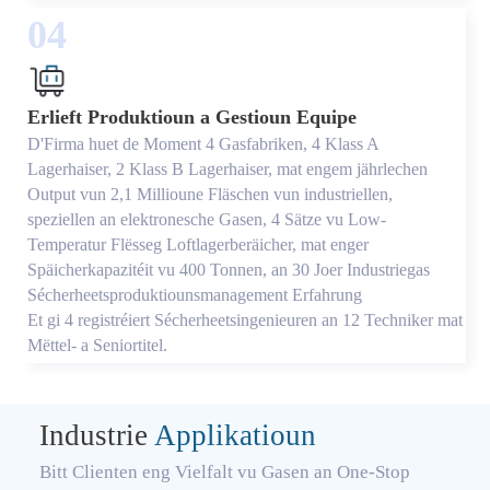
04
Erlieft Produktioun a Gestioun Equipe
D'Firma huet de Moment 4 Gasfabriken, 4 Klass A
Lagerhaiser, 2 Klass B Lagerhaiser, mat engem jährlechen
Output vun 2,1 Millioune Fläschen vun industriellen,
speziellen an elektronesche Gasen, 4 Sätze vu Low-
Temperatur Flësseg Loftlagerberäicher, mat enger
Späicherkapazitéit vu 400 Tonnen, an 30 Joer Industriegas
Sécherheetsproduktiounsmanagement Erfahrung
Et gi 4 registréiert Sécherheetsingenieuren an 12 Techniker mat
Mëttel- a Seniortitel.
Industrie
Applikatioun
Bitt Clienten eng Vielfalt vu Gasen an One-Stop