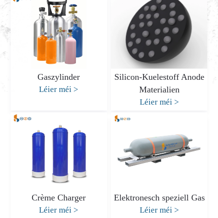
Gaszylinder
Silicon-Kuelestoff Anode
Léier méi
>
Materialien
Léier méi
>
Crème Charger
Elektronesch speziell Gas
Léier méi
>
Léier méi
>