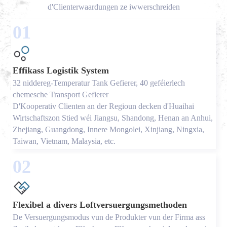
d'Clienterwaardungen ze iwwerschreiden
01
Effikass Logistik System
32 niddereg-Temperatur Tank Gefierer, 40 geféierlech
chemesche Transport Gefierer
D'Kooperativ Clienten an der Regioun decken d'Huaihai
Wirtschaftszon Stied wéi Jiangsu, Shandong, Henan an Anhui,
Zhejiang, Guangdong, Innere Mongolei, Xinjiang, Ningxia,
Taiwan, Vietnam, Malaysia, etc.
02
Flexibel a divers Loftversuergungsmethoden
De Versuergungsmodus vun de Produkter vun der Firma ass