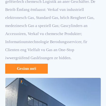
geféierlech chemesch Logistik an aner Geschäfter. De
Betrib Ëmfang ëmfaasst: Verkaf vun industriell
elektronesch Gas, Standard Gas, héich Rengheet Gas,
medezinesch Gas a speziell Gas; Gascylinders an
Accessoiren, Verkaf vu chemesche Produkter;
Informatiounstechnologie Berodungsservicer, fir
Clienten eng Vielfalt vu Gas an One-Stop
iwwergräifend Gasléisungen ze bidden.
Gesinn méi