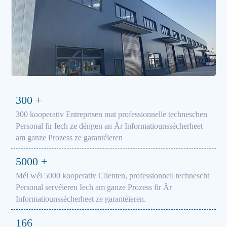
300
+
300 kooperativ Entreprisen mat professionnelle techneschen
Personal fir Iech ze déngen an Är Informatiounssécherheet
am ganze Prozess ze garantéieren
5000
+
Méi wéi 5000 kooperativ Clienten, professionnell technescht
Personal servéieren Iech am ganze Prozess fir Är
Informatiounssécherheet ze garantéieren.
166