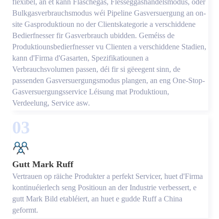
flexibel, an et kann Fläschegas, Flësseggashandelsmodus, oder
Bulkgasverbrauchsmodus wéi Pipeline Gasversuergung an on-
site Gasproduktioun no der Clientskategorie a verschiddene
Bedierfnesser fir Gasverbrauch ubidden. Geméiss de
Produktiounsbedierfnesser vu Clienten a verschiddene Stadien,
kann d'Firma d'Gasarten, Spezifikatiounen a
Verbrauchsvolumen passen, déi fir si gëeegent sinn, de
passenden Gasversuergungsmodus plangen, an eng One-Stop-
Gasversuergungsservice Léisung mat Produktioun,
Verdeelung, Service asw.
03
Gutt Mark Ruff
Vertrauen op räiche Produkter a perfekt Servicer, huet d'Firma
kontinuéierlech seng Positioun an der Industrie verbessert, e
gutt Mark Bild etabléiert, an huet e gudde Ruff a China
geformt.