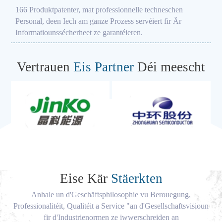
166 Produktpatenter, mat professionnelle techneschen
Personal, deen Iech am ganze Prozess servéiert fir Är
Informatiounssécherheet ze garantéieren.
Vertrauen
Eis Partner
Déi meescht
Eise Kär
Stäerkten
Anhale un d'Geschäftsphilosophie vu Berouegung,
Professionalitéit, Qualitéit a Service "an d'Gesellschaftsvisioun
fir d'Industrienormen ze iwwerschreiden an