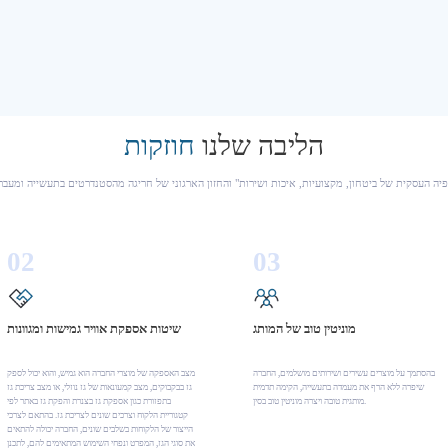
הליבה שלנו
חוזקות
יה העסקית של ביטחון, מקצועיות, איכות ושירות" והחזון הארגוני של חריגה מהסטנדרטים בתעשייה ומעבר
02
03
מוניטין טוב של המותג
שיטות אספקת אוויר גמישות ומגוונות
בהסתמך על מוצרים עשירים ושירותים מושלמים, החברה
מצב האספקה של מוצרי החברה הוא גמיש, והוא יכול לספק
שיפרה ללא הרף את מעמדה בתעשייה, הקימה תדמית
גז בבקבוקים, מצב קמעונאות של גז נוזלי, או מצב צריכת גז
מותגית טובה ויצרה מוניטין טוב בסין.
בתפזורת כגון אספקת גז בצנרת והפקת גז באתר לפי
קטגוריית הלקוח וצרכים שונים לצריכת גז. בהתאם לצרכי
הייצור של הלקוחות בשלבים שונים, החברה יכולה להתאים
את סוגי הגז, המפרט ונפחי השימוש המתאימים להם, לתכנן