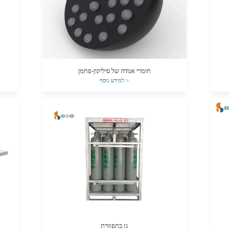
חומרי אנודה של סיליקון-פחמן
>
למידע נוסף
גז בתפזורת