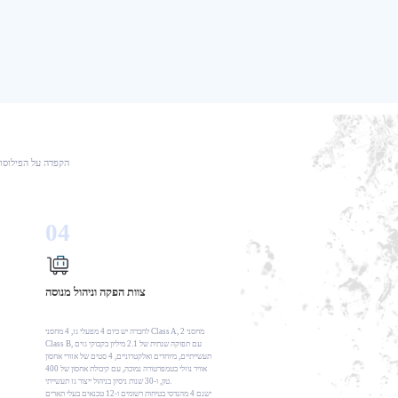
הקפדה על הפילוסופ
04
צוות הפקה וניהול מנוסה
לחברה יש כיום 4 מפעלי גז, 4 מחסני Class A, 2 מחסני
Class B, עם תפוקה שנתית של 2.1 מיליון בקבוקי גזים
תעשייתיים, מיוחדים ואלקטרוניים, 4 סטים של אזורי אחסון
אוויר נוזלי בטמפרטורה נמוכה, עם קיבולת אחסון של 400
טון, ו-30 שנות ניסיון בניהול ייצור גז תעשייתי.
ישנם 4 מהנדסי בטיחות רשומים ו-12 טכנאים בעלי תארים