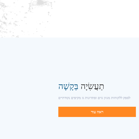
תַעֲשִׂיָה
בַּקָשָׁה
לספק ללקוחות מגוון גזים ופתרונות גז מקיפים נקודתיים
ראה עוד