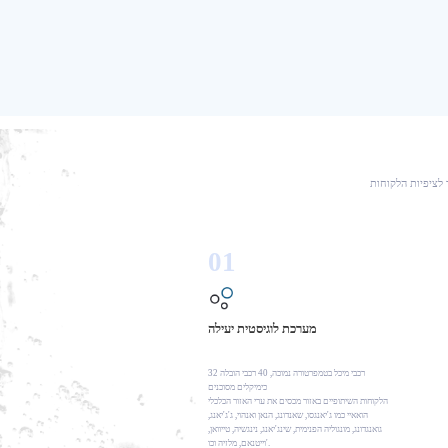
 לציפיות הלקוחות
01
מערכת לוגיסטית יעילה
32 רכבי מיכל בטמפרטורה נמוכה, 40 רכבי הובלה
כימיקלים מסוכנים
הלקוחות השיתופיים באזור מכסים את ערי האזור הכלכלי
הואאיי כמו ג'יאנגסו, שאנדונג, הנאן ואנהוי, ג'ג'יאנג,
גואנגדונג, מונגוליה הפנימית, שינג'יאנג, נינגשיה, טייוואן,
וייטנאם, מלזיה וכו'.