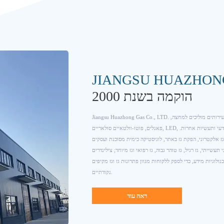
JIANGSU HUAZHON
הוקמה בשנת 2000
Jiangsu Huazhong Gas Co., LTD. נוסדה בשנת 2000, היא יצרנית גז המוקדשת למתן שירותים מוליכים למחצה,
פאנלים, פוטו-וולטאיים סולאריים, LED, ייצור מכונות, כימיקלים, רפואיים, מזון, מחקר מדעי ותעשיות אחרות.
ז אלקטרוני, הפקת גז באתר, לוגיסטיקה כימית מסוכנת ועסקים
עשייתי, גז רגיל, גז טוהר גבוה, גז רפואי וגז מיוחד; צילינדרים
נולוגיות מידע, כדי לספק ללקוחות מגוון פתרונות גז וגז מקיפים
נקודתיים.
ראה עוד